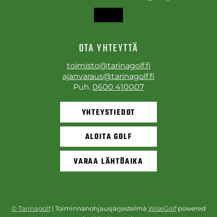
OTA YHTEYTTÄ
toimisto@tarinagolf.fi
ajanvaraus@tarinagolf.fi
Puh.
0600 410007
YHTEYSTIEDOT
ALOITA GOLF
VARAA LÄHTÖAIKA
© Tarinagolf
| Toiminnanohjausjärjestelmä
WiseGolf
powered