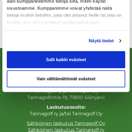
Tarinan säännöt ja
alan kumppaneillemme tietoja siitä, miten käytät
sivustoamme. Kumppanimme voivat yhdistää näitä
toimintatavat
tietoja muihin tietoihin, joita olet antanut heille tai joita on
kerätty, kun olet käyttänyt heidän palvelujaan.
LUE LISÄÄ
Näytä tiedot
Salli kaikki evästeet
Vain välttämättömät evästeet
Käyntiosoite:
Tarinagolf ry ja Tarinagolf Oy
Tarinagolfintie 19, 71800 Siilinjärvi
Laskutusosoite:
Tarinagolf ry ja/tai Tarinagolf Oy
Sähköinen laskutus Tarinagolf Oy
Sähköinen laskutus Tarinagolf ry