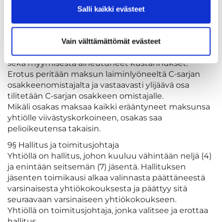
pelioikeuden enintään yhdeksi vuodeksi kerrallaan.
Salli kaikki evästeet
Yhtiön hallussa olevan pelioikeuden myymisestä
saatavasta korvauksesta vähennetään maksamatta
olevat pelioikeusvastikkeet viivästyskorkoineen,
Vain välttämättömät evästeet
haltuunoton aikana erääntyvät pelioikeusvastikkeet
sekä myymisestä aiheutuneet kustannukset.
Erotus peritään maksun laiminlyöneeltä C-sarjan
osakkeenomistajalta ja vastaavasti ylijäävä osa
tilitetään C-sarjan osakkeen omistajalle.
Mikäli osakas maksaa kaikki erääntyneet maksunsa
yhtiölle viivästyskorkoineen, osakas saa
pelioikeutensa takaisin.
9§ Hallitus ja toimitusjohtaja
Yhtiöllä on hallitus, johon kuuluu vähintään neljä (4)
ja enintään seitsemän (7) jäsentä. Hallituksen
jäsenten toimikausi alkaa valinnasta päättäneestä
varsinaisesta yhtiökokouksesta ja päättyy sitä
seuraavaan varsinaiseen yhtiökokoukseen.
Yhtiöllä on toimitusjohtaja, jonka valitsee ja erottaa
hallitus.