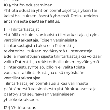
10 § Yhtiön edustaminen
Yhtiötä edustaa yhtiön toimitusjohtaja yksin tai
kaksi hallituksen jäsentä yhdessä. Prokuuroiden
antamisesta päättää hallitus.
11 § Tilintarkastajat
Yhtiöllä on kaksi varsinaista tilintarkastajaa ja yksi
varatilintarkastaja. Toisen varsinaisista
tilintarkastajista tulee olla Patentti- ja
rekisterihallituksen hyväksymä tilintarkastaja.
Edellä mainittujen sijasta tilintarkastajaksi voidaan
valita Patentti- ja rekisterihallituksen hyväksymä
tilintarkastusyhteisö, jolloin ei valita toista
varsinaista tilintarkastajaa eikä myöskään
varatilintarkastajaa.
Tilintarkastajien toimikausi alkaa valinnasta
päättäneestä varsinaisesta yhtiökokouksesta ja
päättyy sitä seuraavaan varsinaiseen
yhtiökokoukseen.
12 § Yhtiökokous