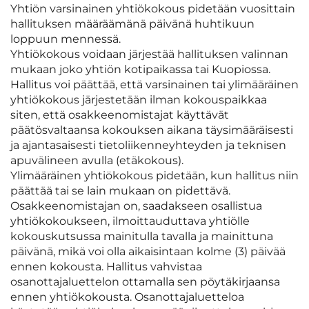
Yhtiön varsinainen yhtiökokous pidetään vuosittain
hallituksen määräämänä päivänä huhtikuun
loppuun mennessä.
Yhtiökokous voidaan järjestää hallituksen valinnan
mukaan joko yhtiön kotipaikassa tai Kuopiossa.
Hallitus voi päättää, että varsinainen tai ylimääräinen
yhtiökokous järjestetään ilman kokouspaikkaa
siten, että osakkeenomistajat käyttävät
päätösvaltaansa kokouksen aikana täysimääräisesti
ja ajantasaisesti tietoliikenneyhteyden ja teknisen
apuvälineen avulla (etäkokous).
Ylimääräinen yhtiökokous pidetään, kun hallitus niin
päättää tai se lain mukaan on pidettävä.
Osakkeenomistajan on, saadakseen osallistua
yhtiökokoukseen, ilmoittauduttava yhtiölle
kokouskutsussa mainitulla tavalla ja mainittuna
päivänä, mikä voi olla aikaisintaan kolme (3) päivää
ennen kokousta. Hallitus vahvistaa
osanottajaluettelon ottamalla sen pöytäkirjaansa
ennen yhtiökokousta. Osanottajaluetteloa