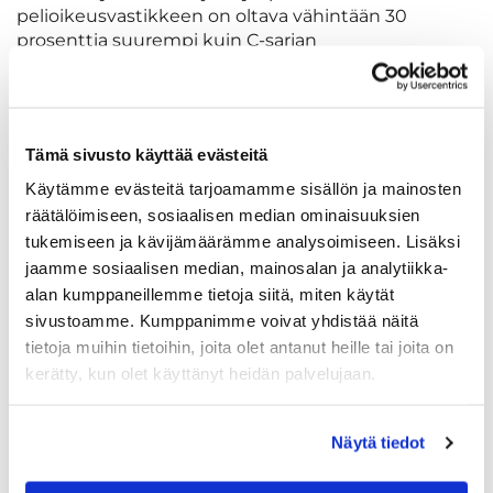
pelioikeusvastikkeen on oltava vähintään 30
prosenttia suurempi kuin C-sarjan
osakkeenomistajan pelioikeusvastike.
Junioripelioikeuden pelioikeusvastike voi olla C-
sarjan osakkeenomistajan pelioikeusvastiketta
edullisempi.
Tämä sivusto käyttää evästeitä
Pelioikeusvastikkeen maksuajan ja -tavan määrää
yhtiön hallitus.
Käytämme evästeitä tarjoamamme sisällön ja mainosten
Pelioikeus voidaan maksaa yhdessä tai
räätälöimiseen, sosiaalisen median ominaisuuksien
useammassa erässä, siten kuin hallitus päättää.
tukemiseen ja kävijämäärämme analysoimiseen. Lisäksi
Useammassa erässä maksettava pelioikeusvastike
jaamme sosiaalisen median, mainosalan ja analytiikka-
voi olla suurempi kuin yhdessä erässä maksettava
alan kumppaneillemme tietoja siitä, miten käytät
pelioikeusvastike.
sivustoamme. Kumppanimme voivat yhdistää näitä
8 § Pelioikeuden ottaminen yhtiön hallintaan
tietoja muihin tietoihin, joita olet antanut heille tai joita on
Mikäli C-sarjan osakkeen omistaja ei ole maksanut 7
kerätty, kun olet käyttänyt heidän palvelujaan.
§:n mukaista erääntynyttä pelioikeusvastiketta
hallituksen määräämänä ajankohtana, hallitus voi
päättää ottaa osakkeen tuottaman pelioikeuden
Näytä tiedot
yhtiön hallintaan enintään 3 vuoden ajaksi.
Yhtiön hallitus voi myydä haltuun ottamansa