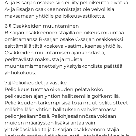
A- ja B-sarjan osakkeisiin ei liity pelioikeutta eivätkä
A- ja Bsarjan osakkeenomistajat ole velvollisia
maksamaan yhtiölle pelioikeusvastiketta.
6 § Osakkeiden muuntaminen
B-sarjan osakkeenomistajalla on oikeus muuntaa
omistamansa B-sarjan osake C-sarjan osakkeeksi
esittämällä tätä koskeva vaatimuksensa yhtiölle.
Osakkeiden muuntamisen ajankohdasta,
perittävästä maksusta ja muista
muuntamismenettelyn yksityiskohdista päättää
yhtiökokous.
7 § Pelioikeudet ja vastike
Pelioikeus tuottaa oikeuden pelata koko
pelikauden ajan yhtiön hallitsemilla golfkentillä.
Pelioikeuden tarkempi sisältö ja muut pelituotteet
määritellään yhtiön hallituksen vahvistamassa
peliohjesäännössä. Peliohjesäännössä voidaan
muiden määräysten lisäksi antaa vain
yhteisöasiakkaita ja C-sarjan osakkeenomistajia