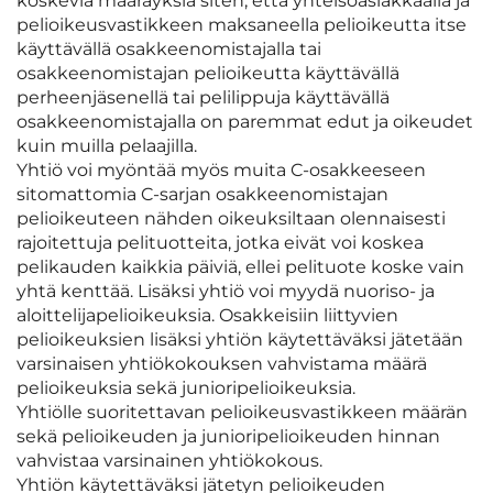
koskevia määräyksiä siten, että yhteisöasiakkaalla ja
pelioikeusvastikkeen maksaneella pelioikeutta itse
käyttävällä osakkeenomistajalla tai
osakkeenomistajan pelioikeutta käyttävällä
perheenjäsenellä tai pelilippuja käyttävällä
osakkeenomistajalla on paremmat edut ja oikeudet
kuin muilla pelaajilla.
Yhtiö voi myöntää myös muita C-osakkeeseen
sitomattomia C-sarjan osakkeenomistajan
pelioikeuteen nähden oikeuksiltaan olennaisesti
rajoitettuja pelituotteita, jotka eivät voi koskea
pelikauden kaikkia päiviä, ellei pelituote koske vain
yhtä kenttää. Lisäksi yhtiö voi myydä nuoriso- ja
aloittelijapelioikeuksia. Osakkeisiin liittyvien
pelioikeuksien lisäksi yhtiön käytettäväksi jätetään
varsinaisen yhtiökokouksen vahvistama määrä
pelioikeuksia sekä junioripelioikeuksia.
Yhtiölle suoritettavan pelioikeusvastikkeen määrän
sekä pelioikeuden ja junioripelioikeuden hinnan
vahvistaa varsinainen yhtiökokous.
Yhtiön käytettäväksi jätetyn pelioikeuden