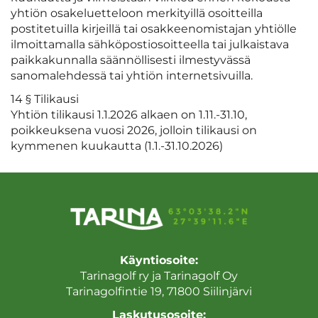
yhtiön osakeluetteloon merkityillä osoitteilla
postitetuilla kirjeillä tai osakkeenomistajan yhtiölle
ilmoittamalla sähköpostiosoitteella tai julkaistava
paikkakunnalla säännöllisesti ilmestyvässä
sanomalehdessä tai yhtiön internetsivuilla.
14 § Tilikausi
Yhtiön tilikausi 1.1.2026 alkaen on 1.11.-31.10,
poikkeuksena vuosi 2026, jolloin tilikausi on
kymmenen kuukautta (1.1.-31.10.2026)
Käyntiosoite:
Tarinagolf ry ja Tarinagolf Oy
Tarinagolfintie 19, 71800 Siilinjärvi
Laskutusosoite: