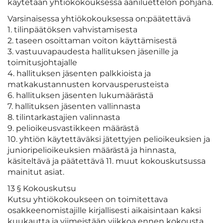
käytetään yhtiökokouksessa ääniluettelon pohjana.
Varsinaisessa yhtiökokouksessa on:päätettävä
1. tilinpäätöksen vahvistamisesta
2. taseen osoittaman voiton käyttämisestä
3. vastuuvapaudesta hallituksen jäsenille ja
toimitusjohtajalle
4. hallituksen jäsenten palkkioista ja
matkakustannusten korvausperusteista
6. hallituksen jäsenten lukumäärästä
7. hallituksen jäsenten vallinnasta
8. tilintarkastajien valinnasta
9. pelioikeusvastikkeen määrästä
10. yhtiön käytettäväksi jätettyjen pelioikeuksien ja
junioripelioikeuksien määrästä ja hinnasta,
käsiteltävä ja päätettävä 11. muut kokouskutsussa
mainitut asiat.
13 § Kokouskutsu
Kutsu yhtiökokoukseen on toimitettava
osakkeenomistajille kirjallisesti aikaisintaan kaksi
kuukautta ja viimeistään viikkoa ennen kokousta