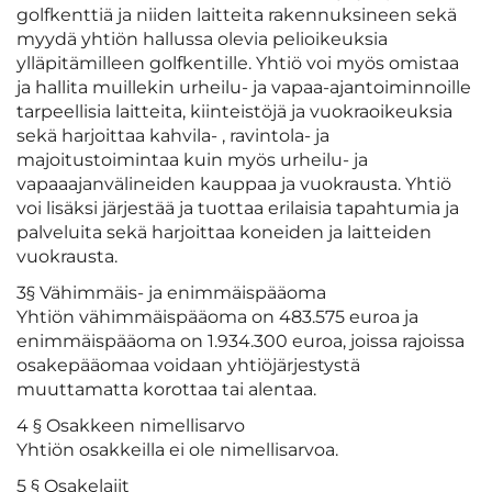
golfkenttiä ja niiden laitteita rakennuksineen sekä
myydä yhtiön hallussa olevia pelioikeuksia
ylläpitämilleen golfkentille. Yhtiö voi myös omistaa
ja hallita muillekin urheilu- ja vapaa-ajantoiminnoille
tarpeellisia laitteita, kiinteistöjä ja vuokraoikeuksia
sekä harjoittaa kahvila- , ravintola- ja
majoitustoimintaa kuin myös urheilu- ja
vapaaajanvälineiden kauppaa ja vuokrausta. Yhtiö
voi lisäksi järjestää ja tuottaa erilaisia tapahtumia ja
palveluita sekä harjoittaa koneiden ja laitteiden
vuokrausta.
3§ Vähimmäis- ja enimmäispääoma
Yhtiön vähimmäispääoma on 483.575 euroa ja
enimmäispääoma on 1.934.300 euroa, joissa rajoissa
osakepääomaa voidaan yhtiöjärjestystä
muuttamatta korottaa tai alentaa.
4 § Osakkeen nimellisarvo
Yhtiön osakkeilla ei ole nimellisarvoa.
5 § Osakelajit