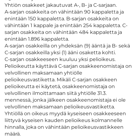
Yhtiön osakkeet jakautuvat A-, B- ja C-sarjaan.
A-sarjan osakkeita on vähintään 90 kappaletta ja
enintään 150 kappaletta. B-sarjan osakkeita on
vähintään 1 kappale ja enintään 254 kappaletta. C-
sarjan osakkeita on vähintään 484 kappaletta ja
enintään 1.896 kappaletta.
A-sarjan osakkeilla on yhdeksän (9) ääntä ja B- sekä
C-sarjan osakkeilla yksi (1) ääni osaketta kohti.
C-sarjan osakkeeseen kuuluu yksi pelioikeus.
Pelioikeutta käyttävä C-sarjan osakkeenomistaja on
velvollinen maksamaan yhtiölle
pelioikeusvastiketta. Mikäli C-sarjan osakkeen
pelioikeutta ei käytetä, osakkeenomistaja on
velvollinen ilmoittamaan siitä yhtiölle 31.3.
mennessä, jonka jälkeen osakkeenomistaja ei ole
velvollinen maksamaan pelioikeusvastiketta.
Yhtiöllä on oikeus myydä kyseiseen osakkeeseen
liittyvä kyseisen kauden pelioikeus kolmannelle
hinnalla, joka on vähintään pelioikeusvastikkeen
määrä.