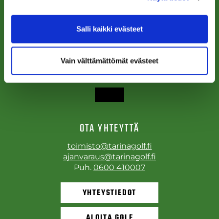
Käyntiosoite:
Tarinagolf ry ja Tarinagolf Oy
Tarinagolfintie 19, 71800 Siilinjärvi
Salli kaikki evästeet
Laskutusosoite:
Tarinagolf ry ja/tai Tarinagolf Oy
Vain välttämättömät evästeet
Sähköinen laskutus Tarinagolf Oy
Sähköinen laskutus Tarinagolf ry
OTA YHTEYTTÄ
toimisto@tarinagolf.fi
ajanvaraus@tarinagolf.fi
Puh.
0600 410007
YHTEYSTIEDOT
ALOITA GOLF