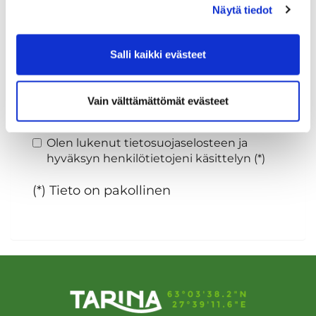
Näytä tiedot
Sukupuoli:
Salli kaikki evästeet
Rekisteröidy
Vain välttämättömät evästeet
Haluan tilata Tarina Golf uutiskirjeen
Olen lukenut
tietosuojaselosteen
ja
hyväksyn henkilötietojeni käsittelyn (*)
(*) Tieto on pakollinen