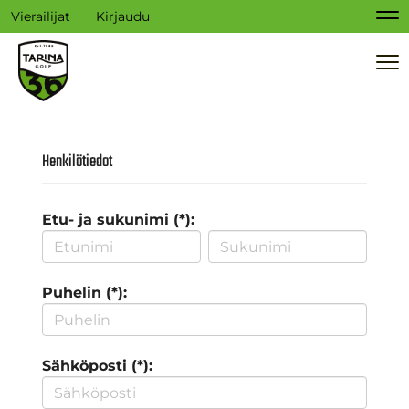
Vierailijat
Kirjaudu
Na
Na
Henkilötiedot
Etu- ja sukunimi (*):
Puhelin (*):
Sähköposti (*):