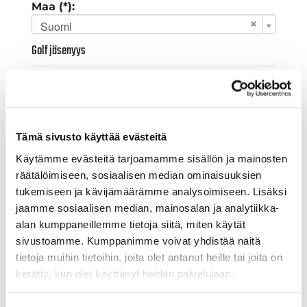
Maa (*):
Suomi
Golf jäsenyys
Valitse seura:
Tämä sivusto käyttää evästeitä
Jäsennumero:
Käytämme evästeitä tarjoamamme sisällön ja mainosten
räätälöimiseen, sosiaalisen median ominaisuuksien
tukemiseen ja kävijämäärämme analysoimiseen. Lisäksi
Lisätiedot
jaamme sosiaalisen median, mainosalan ja analytiikka-
alan kumppaneillemme tietoja siitä, miten käytät
sivustoamme. Kumppanimme voivat yhdistää näitä
Syntymäaika: (*)
tietoja muihin tietoihin, joita olet antanut heille tai joita on
kerätty, kun olet käyttänyt heidän palvelujaan.