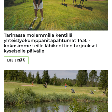
Tarinassa molemmilla kentillä
yhteistyökumppanitapahtumat 14.8. -
kokosimme teille lähikenttien tarjoukset
kyseiselle päivälle
LUE LISÄÄ