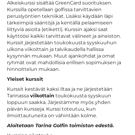
Alkeiskurssi sisältää GreenCard suorituksen.
Kurssilla opetellaan golfissa tarvittavien
peruslyöntien tekniikat. Lisäksi käydään läpi
tärkeimpiä sääntöjä ja kentällä pelaamiseen
liittyviä asioita (etiketti). Kurssin ajaksi saat
käyttöösi kaikki tarvittavat välineet ja aineiston.
Kurssit järjestetään toukokuusta syyskuuhun
ulkona viikoittain ja talvikaudella hallissa
kysynnän mukaan. Muut ajankohdat ja omat
ryhmät ovat mahdollisia erillisen sopimuksen ja
hinnoittelun mukaan.
Yleiset kurssit
Kurssit kestävät kaksi iltaa ja ne järjestetään
Tarinassa
viikottain
toukokuusta syyskuun
loppuun saakka. Järjestämme myös yhden
päivän kursseja. Kurssi toteutuu, kun
ilmoittautuneita on vähintään kolme.
Aloitetaan Tarina Golfin toimiston edestä.