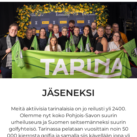
JÄSENEKSI
Meitä aktiivisia tarinalaisia on jo reilusti yli 2400.
Olemme nyt koko Pohjois-Savon suurin
urheiluseura ja Suomen seitsemänneksi suurin
golfyhteisö. Tarinassa pelataan vuosittain noin 50
000 kierrosta golfia ja samalla siis kävellään jopa yli