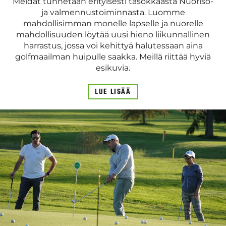
Meidät tunnetaan erityisesti tasokkaasta Nuoriso-
ja valmennustoiminnasta. Luomme
mahdollisimman monelle lapselle ja nuorelle
mahdollisuuden löytää uusi hieno liikunnallinen
harrastus, jossa voi kehittyä halutessaan aina
golfmaailman huipulle saakka. Meillä riittää hyviä
esikuvia.
LUE LISÄÄ