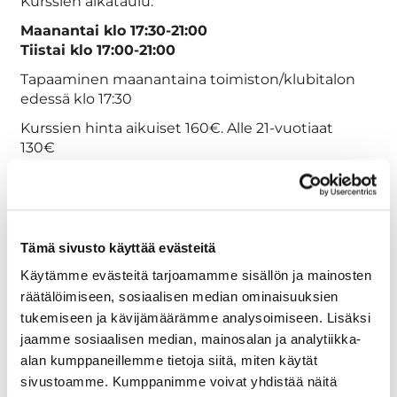
Kurssien aikataulu:
Maanantai klo 17:30-21:00
Tiistai klo 17:00-21:00
Tapaaminen maanantaina toimiston/klubitalon
edessä klo 17:30
Kurssien hinta aikuiset 160€. Alle 21-vuotiaat
130€
Ilmoittautumiset ja lisäinfo
Janne Eskola
Tämä sivusto käyttää evästeitä
janne.eskola@jegolf.fi
+358505991992
Käytämme evästeitä tarjoamamme sisällön ja mainosten
räätälöimiseen, sosiaalisen median ominaisuuksien
tukemiseen ja kävijämäärämme analysoimiseen. Lisäksi
Touko-elokuussa kursseja myös viikonloppuisin
jaamme sosiaalisen median, mainosalan ja analytiikka-
kysynnän mukaan:
alan kumppaneillemme tietoja siitä, miten käytät
Lauantaina klo 18:00-21:00
sivustoamme. Kumppanimme voivat yhdistää näitä