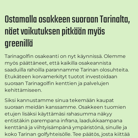
Ostamalla osakkeen suoraan Tarinalta,
näet vaikutuksen pitkään myös
greenillä
Tarinagolfin osakeanti on nyt käynnissä. Olemme
myös päättäneet, että kaikilla osakeannista
saaduilla rahoilla parannamme Tarinan olosuhteita.
Etukäteen korvamerkityt tuotot investoidaan
suoraan Tarinagolfin kenttien ja palvelujen
kehittämiseen.
Siksi kannustamme sinua tekemään kaupat
suoraan meidän kanssamme. Osakkeen tuomien
etujen lisäksi käyttämäsi rahasumma näkyy
entistäkin parempana infrana, laadukkaampana
kenttänä ja viihtyisämpänä ympäristönä, sinulle ja
koko Tarinan golfyhteisölle. Tee päätös, josta kiittää