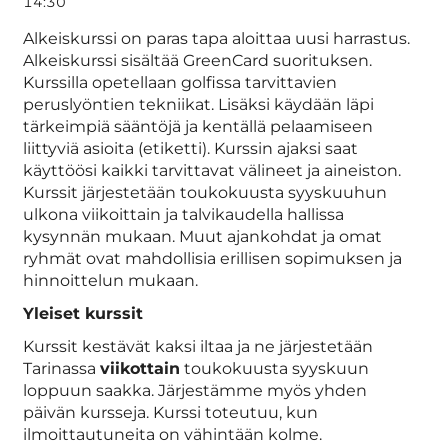
14:30
Alkeiskurssi on paras tapa aloittaa uusi harrastus.
Alkeiskurssi sisältää GreenCard suorituksen.
Kurssilla opetellaan golfissa tarvittavien
peruslyöntien tekniikat. Lisäksi käydään läpi
tärkeimpiä sääntöjä ja kentällä pelaamiseen
liittyviä asioita (etiketti). Kurssin ajaksi saat
käyttöösi kaikki tarvittavat välineet ja aineiston.
Kurssit järjestetään toukokuusta syyskuuhun
ulkona viikoittain ja talvikaudella hallissa
kysynnän mukaan. Muut ajankohdat ja omat
ryhmät ovat mahdollisia erillisen sopimuksen ja
hinnoittelun mukaan.
Yleiset kurssit
Kurssit kestävät kaksi iltaa ja ne järjestetään
Tarinassa
viikottain
toukokuusta syyskuun
loppuun saakka. Järjestämme myös yhden
päivän kursseja. Kurssi toteutuu, kun
ilmoittautuneita on vähintään kolme.