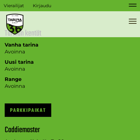
YKSI PALLO, TUHAT
Vierailijat
Kirjaudu
Na
TARINAA.
Na
Tarinan kentät
OSTA VUODEN HELPOIN HOLARI
Vanha tarina
Avoinna
Uusi tarina
Avoinna
Range
Avoinna
PARKKIPAIKAT
Caddiemaster