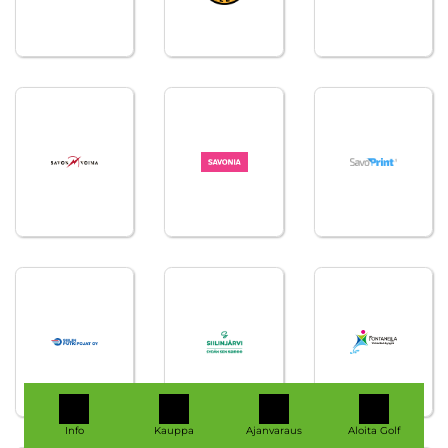
Info
Kauppa
Ajanvaraus
Aloita Golf