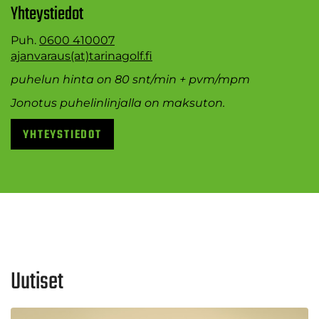
Yhteystiedot
Puh.
0600 410007
ajanvaraus(at)tarinagolf.fi
puhelun hinta on 80 snt/min + pvm/mpm
Jonotus puhelinlinjalla on maksuton.
YHTEYSTIEDOT
Uutiset