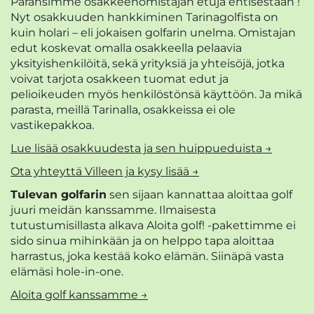
Paransimme osakkeenomistajan etuja entisestään !
Nyt osakkuuden hankkiminen Tarinagolfista on
kuin holari – eli jokaisen golfarin unelma. Omistajan
edut koskevat omalla osakkeella pelaavia
yksityishenkilöitä, sekä yrityksiä ja yhteisöjä, jotka
voivat tarjota osakkeen tuomat edut ja
pelioikeuden myös henkilöstönsä käyttöön. Ja mikä
parasta, meillä Tarinalla, osakkeissa ei ole
vastikepakkoa.
Lue lisää osakkuudesta ja sen huippueduista →
Ota yhteyttä Villeen ja kysy lisää →
Tulevan golfarin
sen sijaan kannattaa aloittaa golf
juuri meidän kanssamme. Ilmaisesta
tutustumisillasta alkava Aloita golf! -pakettimme ei
sido sinua mihinkään ja on helppo tapa aloittaa
harrastus, joka kestää koko elämän. Siinäpä vasta
elämäsi hole-in-one.
Aloita golf kanssamme →