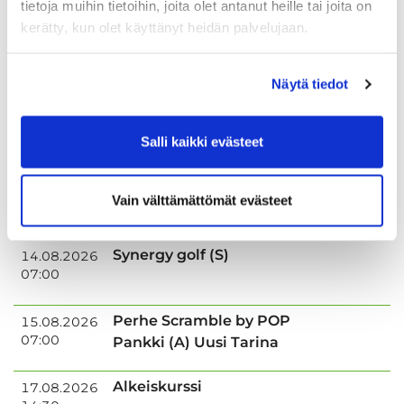
tietoja muihin tietoihin, joita olet antanut heille tai joita on
Sunnuntaina klo 18:00-21:00
kerätty, kun olet käyttänyt heidän palvelujaan.
SGS Aluetour
11.08.2026
07:00
Näytä tiedot
Naisten Kolmen Mailan
12.08.2026
Salli kaikki evästeet
14:30
kisa (9r)
OP Kesäpäivät (S)
14.08.2026
Vain välttämättömät evästeet
06:00
Synergy golf (S)
14.08.2026
07:00
Perhe Scramble by POP
15.08.2026
07:00
Pankki (A) Uusi Tarina
Alkeiskurssi
17.08.2026