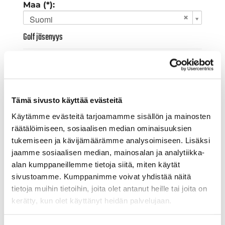
Maa (*):
Suomi
Golf jäsenyys
Valitse seura:
Tämä sivusto käyttää evästeitä
Jäsennumero:
Käytämme evästeitä tarjoamamme sisällön ja mainosten
räätälöimiseen, sosiaalisen median ominaisuuksien
tukemiseen ja kävijämäärämme analysoimiseen. Lisäksi
Lisätiedot
jaamme sosiaalisen median, mainosalan ja analytiikka-
alan kumppaneillemme tietoja siitä, miten käytät
sivustoamme. Kumppanimme voivat yhdistää näitä
Syntymäaika: (*)
tietoja muihin tietoihin, joita olet antanut heille tai joita on
kerätty, kun olet käyttänyt heidän palvelujaan.