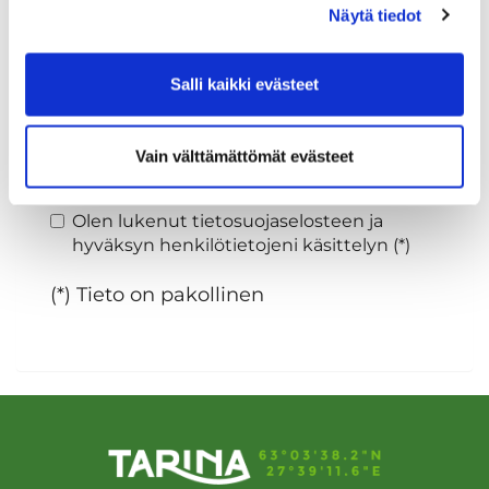
Näytä tiedot
Sukupuoli:
Salli kaikki evästeet
Rekisteröidy
Vain välttämättömät evästeet
Haluan tilata Tarina Golf uutiskirjeen
Olen lukenut
tietosuojaselosteen
ja
hyväksyn henkilötietojeni käsittelyn (*)
(*) Tieto on pakollinen