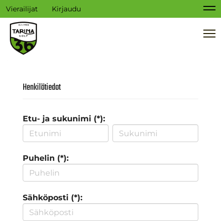
Vierailijat
Kirjaudu
Na
Na
Henkilötiedot
Etu- ja sukunimi (*):
Puhelin (*):
Sähköposti (*):