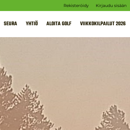
Rekisteröidy
Kirjaudu sisään
SEURA
YHTIÖ
ALOITA GOLF
VIIKKOKILPAILUT 2026