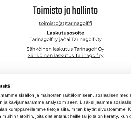
Toimisto ja hallinto
toimisto(at)tarinagolf.fi
Laskutusosoite
Tarinagolf ry ja/tai Tarinagolf Oy
Sähköinen laskutus Tarinagolf Oy
Sähköinen laskutus Tarinagolf ry
teitä
mamme sisällön ja mainosten räätälöimiseen, sosiaalisen medi
n ja kävijämäärämme analysoimiseen. Lisäksi jaamme sosiaali
Ville Toivanen
-alan kumppaneillemme tietoja siitä, miten käytät sivustoamme
 muihin tietoihin, joita olet antanut heille tai joita on kerätty, kun 
Asiakaspalvelu ja myynti