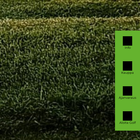
Info
Kauppa
Ajanvaraus
Aloita Golf