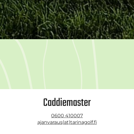
Caddiemaster
0600 410007
ajanvaraus(at)tarinagolf.fi