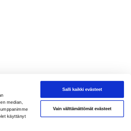
Salli kaikki evästeet
an
Mikko Kauniskangas
sen median,
Vain välttämättömät evästeet
. Kumppanimme
Viestintä, markkinointi ja
olet käyttänyt
nuorisotoiminta