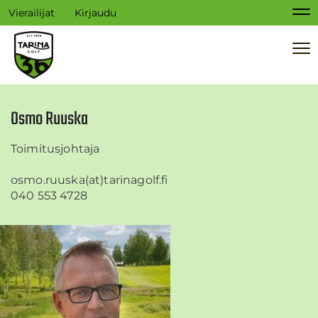
Vierailijat
Kirjaudu
Na
Na
Osmo Ruuska
Toimitusjohtaja
​​​​​​​osmo.ruuska(at)tarinagolf.fi
040 553 4728