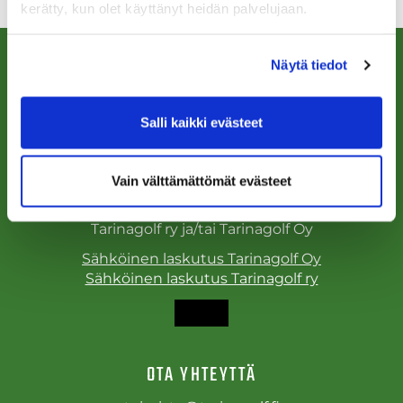
kerätty, kun olet käyttänyt heidän palvelujaan.
Näytä tiedot
Salli kaikki evästeet
Käyntiosoite:
Tarinagolf ry ja Tarinagolf Oy
Tarinagolfintie 19, 71800 Siilinjärvi
Vain välttämättömät evästeet
Laskutusosoite:
Tarinagolf ry ja/tai Tarinagolf Oy
Sähköinen laskutus Tarinagolf Oy
Sähköinen laskutus Tarinagolf ry
OTA YHTEYTTÄ