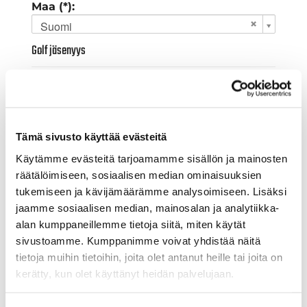
Maa (*):
Suomi
Golf jäsenyys
Valitse seura:
Tämä sivusto käyttää evästeitä
Jäsennumero:
Käytämme evästeitä tarjoamamme sisällön ja mainosten
räätälöimiseen, sosiaalisen median ominaisuuksien
tukemiseen ja kävijämäärämme analysoimiseen. Lisäksi
Lisätiedot
jaamme sosiaalisen median, mainosalan ja analytiikka-
alan kumppaneillemme tietoja siitä, miten käytät
sivustoamme. Kumppanimme voivat yhdistää näitä
Syntymäaika: (*)
tietoja muihin tietoihin, joita olet antanut heille tai joita on
kerätty, kun olet käyttänyt heidän palvelujaan.