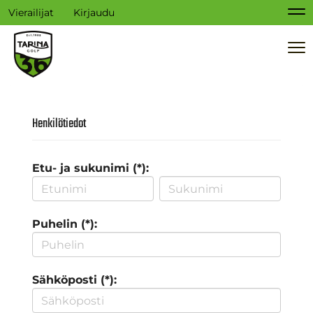
Vierailijat
Kirjaudu
Na
Na
Henkilötiedot
Etu- ja sukunimi (*):
Puhelin (*):
Sähköposti (*):