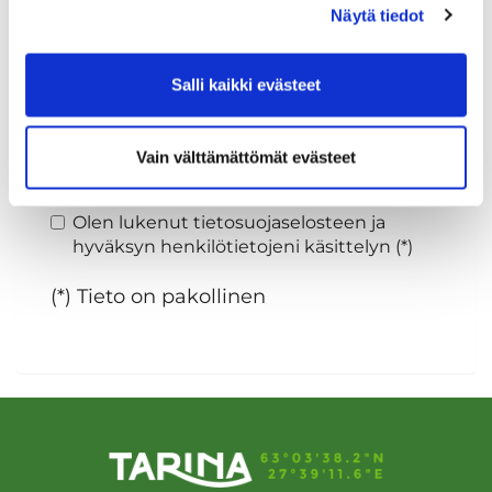
Näytä tiedot
Sukupuoli:
Salli kaikki evästeet
Rekisteröidy
Vain välttämättömät evästeet
Haluan tilata Tarina Golf uutiskirjeen
Olen lukenut
tietosuojaselosteen
ja
hyväksyn henkilötietojeni käsittelyn (*)
(*) Tieto on pakollinen