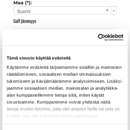
Maa (*):
Suomi
Golf jäsenyys
Valitse seura:
Tämä sivusto käyttää evästeitä
Jäsennumero:
Käytämme evästeitä tarjoamamme sisällön ja mainosten
räätälöimiseen, sosiaalisen median ominaisuuksien
tukemiseen ja kävijämäärämme analysoimiseen. Lisäksi
Lisätiedot
jaamme sosiaalisen median, mainosalan ja analytiikka-
alan kumppaneillemme tietoja siitä, miten käytät
sivustoamme. Kumppanimme voivat yhdistää näitä
Syntymäaika: (*)
tietoja muihin tietoihin, joita olet antanut heille tai joita on
kerätty, kun olet käyttänyt heidän palvelujaan.