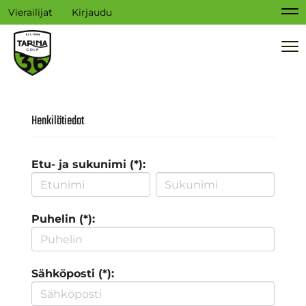
Vierailijat
Kirjaudu
Na
Na
Henkilötiedot
Etu- ja sukunimi (*):
Puhelin (*):
Sähköposti (*):