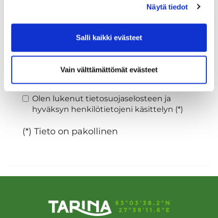
Näytä tiedot
Sukupuoli:
Salli kaikki evästeet
Rekisteröidy
Vain välttämättömät evästeet
Haluan tilata Tarina Golf uutiskirjeen
Olen lukenut
tietosuojaselosteen
ja
hyväksyn henkilötietojeni käsittelyn (*)
(*) Tieto on pakollinen