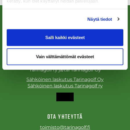
kerätty, kun olet käyttänyt heidän palvelujaan.
Näytä tiedot
Salli kaikki evästeet
Käyntiosoite:
Tarinagolf ry ja Tarinagolf Oy
Tarinagolfintie 19, 71800 Siilinjärvi
Vain välttämättömät evästeet
Laskutusosoite:
Tarinagolf ry ja/tai Tarinagolf Oy
Sähköinen laskutus Tarinagolf Oy
Sähköinen laskutus Tarinagolf ry
OTA YHTEYTTÄ
toimisto@tarinagolf.fi