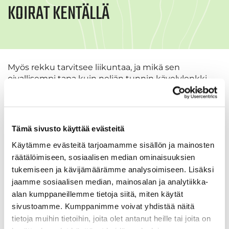
KOIRAT KENTÄLLÄ
Myös rekku tarvitsee liikuntaa, ja mikä sen
oivallisempi tapa kuin neljän tunnin kävelylenkki
pehmeällä nurmella? Koirat ovat tervetulleita
Tarinagolfiin, kunhan omistajat huomioivat
muutaman asian:
Tämä sivusto käyttää evästeitä
Turvallisuus ennen kaikkea. Jos koirasi joutuu
vaaratilanteeseen kentällä, vastuu on sinun, ei
Käytämme evästeitä tarjoamamme sisällön ja mainosten
palloa lyöneen pelaajan.
räätälöimiseen, sosiaalisen median ominaisuuksien
Pidä koirasi kytkettynä.
tukemiseen ja kävijämäärämme analysoimiseen. Lisäksi
Korjaa koirasi jäljet huolellisesti.
jaamme sosiaalisen median, mainosalan ja analytiikka-
Varmista aina ensin sopiiko peliryhmällesi, että
alan kumppaneillemme tietoja siitä, miten käytät
lähdössä on koira.
sivustoamme. Kumppanimme voivat yhdistää näitä
Lisää Wisegolf ajanvarauksessa nimesi kohdalle
tietoja muihin tietoihin, joita olet antanut heille tai joita on
tieto "koira mukana", sinisen infopallon avulla.