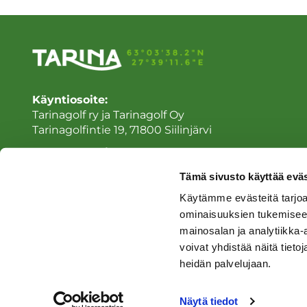
Käyntiosoite:
Tarinagolf ry ja Tarinagolf Oy
Tarinagolfintie 19, 71800 Siilinjärvi
Laskutusosoite:
Tarinagolf ry ja/tai Tarinagolf Oy
Tämä sivusto käyttää eväs
Sähköinen laskutus Tarinagolf Oy
Käytämme evästeitä tarjoa
Sähköinen laskutus Tarinagolf ry
ominaisuuksien tukemisee
mainosalan ja analytiikka
voivat yhdistää näitä tietoja
heidän palvelujaan.
© Tarinagolf
| Toiminnanohjausjärjestelmä
WiseGolf
powered
Näytä tiedot