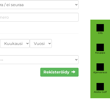
Info
Kauppa
Rekisteröidy
Ajanvaraus
Aloita Golf