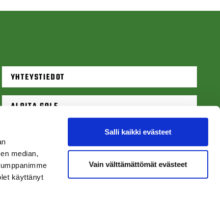
YHTEYSTIEDOT
ALOITA GOLF
Salli kaikki evästeet
VARAA LÄHTÖAIKA
an
sen median,
Vain välttämättömät evästeet
. Kumppanimme
olet käyttänyt
Tietosuojaseloste
|
Käyttöehdot