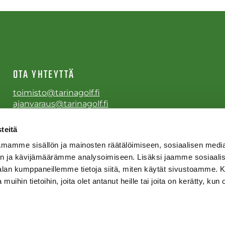
OTA YHTEYTTÄ
toimisto@tarinagolf.fi
ajanvaraus@tarinagolf.fi
Puh.
0600 410007
teitä
mamme sisällön ja mainosten räätälöimiseen, sosiaalisen medi
n ja kävijämäärämme analysoimiseen. Lisäksi jaamme sosiaali
-alan kumppaneillemme tietoja siitä, miten käytät sivustoamme
 muihin tietoihin, joita olet antanut heille tai joita on kerätty, kun 
 by
WiseNetwork