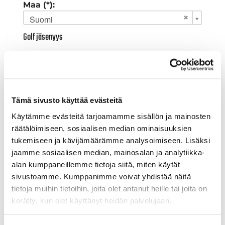
Maa (*):
Suomi
Golf jäsenyys
Valitse seura:
Tämä sivusto käyttää evästeitä
Jäsennumero:
Käytämme evästeitä tarjoamamme sisällön ja mainosten
räätälöimiseen, sosiaalisen median ominaisuuksien
tukemiseen ja kävijämäärämme analysoimiseen. Lisäksi
Lisätiedot
jaamme sosiaalisen median, mainosalan ja analytiikka-
alan kumppaneillemme tietoja siitä, miten käytät
sivustoamme. Kumppanimme voivat yhdistää näitä
Syntymäaika: (*)
tietoja muihin tietoihin, joita olet antanut heille tai joita on
kerätty, kun olet käyttänyt heidän palvelujaan.