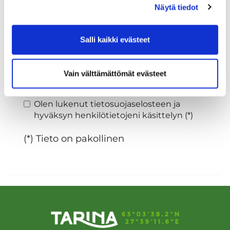
Näytä tiedot
Sukupuoli:
Salli kaikki evästeet
Rekisteröidy
Vain välttämättömät evästeet
Haluan tilata Tarina Golf uutiskirjeen
Olen lukenut
tietosuojaselosteen
ja
hyväksyn henkilötietojeni käsittelyn (*)
(*) Tieto on pakollinen