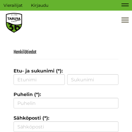
Vierailijat
Kirjaudu
Na
Na
Henkilötiedot
Etu- ja sukunimi (*):
Puhelin (*):
Sähköposti (*):