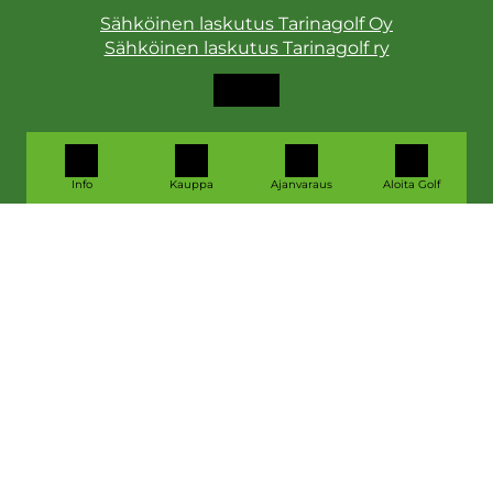
Sähköinen laskutus Tarinagolf Oy
Sähköinen laskutus Tarinagolf ry
OTA YHTEYTTÄ
Info
Kauppa
Ajanvaraus
Aloita Golf
toimisto@tarinagolf.fi
ajanvaraus@tarinagolf.fi
Puh.
0600 410007
YHTEYSTIEDOT
ALOITA GOLF
VARAA LÄHTÖAIKA