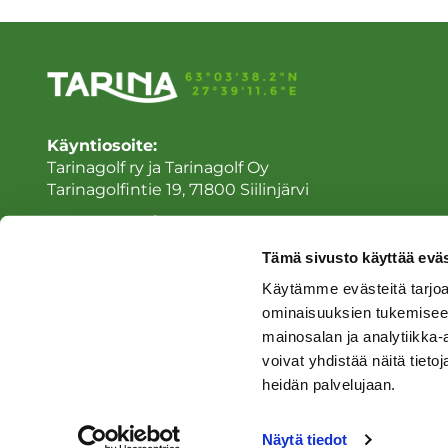
Käyntiosoite:
Tarinagolf ry ja Tarinagolf Oy
Tarinagolfintie 19, 71800 Siilinjärvi
Laskutusosoite:
Tarinagolf ry ja/tai Tarinagolf Oy
Tämä sivusto käyttää eväs
Sähköinen laskutus Tarinagolf Oy
Käytämme evästeitä tarjoa
Sähköinen laskutus Tarinagolf ry
ominaisuuksien tukemisee
mainosalan ja analytiikka
voivat yhdistää näitä tietoja
heidän palvelujaan.
© Tarinagolf
| Toiminnanohjausjärjestelmä
WiseGolf
powered
Näytä tiedot