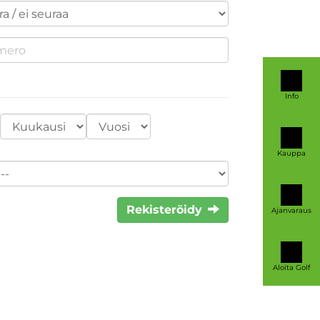
Info
Kauppa
Rekisteröidy
Ajanvaraus
Aloita Golf