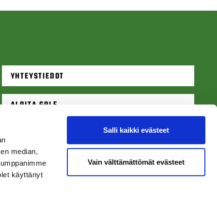
YHTEYSTIEDOT
ALOITA GOLF
Salli kaikki evästeet
VARAA LÄHTÖAIKA
an
sen median,
Vain välttämättömät evästeet
. Kumppanimme
olet käyttänyt
Tietosuojaseloste
|
Käyttöehdot