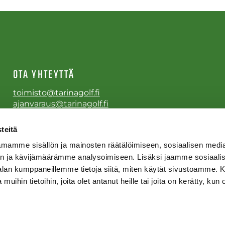
OTA YHTEYTTÄ
toimisto@tarinagolf.fi
ajanvaraus@tarinagolf.fi
Puh.
0600 410007
teitä
mamme sisällön ja mainosten räätälöimiseen, sosiaalisen medi
n ja kävijämäärämme analysoimiseen. Lisäksi jaamme sosiaali
-alan kumppaneillemme tietoja siitä, miten käytät sivustoamme
 muihin tietoihin, joita olet antanut heille tai joita on kerätty, kun 
 by
WiseNetwork