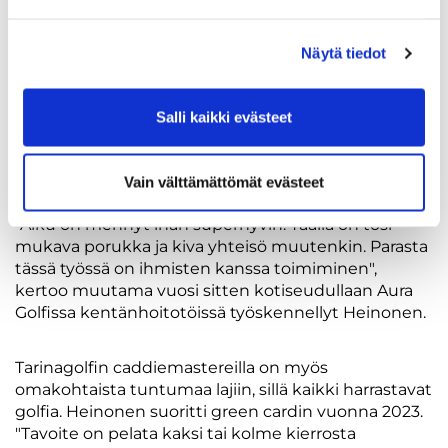
lentää aina hyvä juttu. Itselleni tulee hyvä fiilis, jos
pystyy jollakin tavalla auttamaan asiakasta",
Näytä tiedot
Tykkyläinen jatkaa.
Samoilla linjoilla on kuukauden verran Tarinagolfissa
Salli kaikki evästeet
töissä ollut entinen tyttöjen
maajoukkuejalkapalloilija Eveliina Heinonen, joka
opiskelee Itä-Suomen yliopistossa terveystieteitä
Vain välttämättömät evästeet
pääaineenaan liikuntalääketiede.
"Alku on mennyt ihan superhyvin. Täällä on tosi
mukava porukka ja kiva yhteisö muutenkin. Parasta
tässä työssä on ihmisten kanssa toimiminen",
kertoo muutama vuosi sitten kotiseudullaan Aura
Golfissa kentänhoitotöissä työskennellyt Heinonen.
Tarinagolfin caddiemastereilla on myös
omakohtaista tuntumaa lajiin, sillä kaikki harrastavat
golfia. Heinonen suoritti green cardin vuonna 2023.
"Tavoite on pelata kaksi tai kolme kierrosta