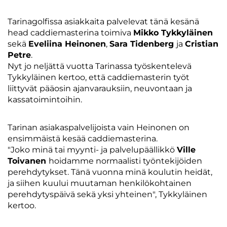
Tarinagolfissa asiakkaita palvelevat tänä kesänä
head caddiemasterina toimiva
Mikko Tykkyläinen
sekä
Eveliina Heinonen
,
Sara Tidenberg
ja
Cristian
Petre
.
Nyt jo neljättä vuotta Tarinassa työskentelevä
Tykkyläinen kertoo, että caddiemasterin työt
liittyvät pääosin ajanvarauksiin, neuvontaan ja
kassatoimintoihin.
Tarinan asiakaspalvelijoista vain Heinonen on
ensimmäistä kesää caddiemasterina.
"Joko minä tai myynti- ja palvelupäällikkö
Ville
Toivanen
hoidamme normaalisti työntekijöiden
perehdytykset. Tänä vuonna minä koulutin heidät,
ja siihen kuului muutaman henkilökohtainen
perehdytyspäivä sekä yksi yhteinen", Tykkyläinen
kertoo.