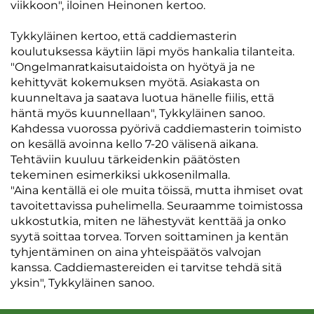
viikkoon", iloinen Heinonen kertoo.
Tykkyläinen kertoo, että caddiemasterin
koulutuksessa käytiin läpi myös hankalia tilanteita.
"Ongelmanratkaisutaidoista on hyötyä ja ne
kehittyvät kokemuksen myötä. Asiakasta on
kuunneltava ja saatava luotua hänelle fiilis, että
häntä myös kuunnellaan", Tykkyläinen sanoo.
Kahdessa vuorossa pyörivä caddiemasterin toimisto
on kesällä avoinna kello 7-20 välisenä aikana.
Tehtäviin kuuluu tärkeidenkin päätösten
tekeminen esimerkiksi ukkosenilmalla.
"Aina kentällä ei ole muita töissä, mutta ihmiset ovat
tavoitettavissa puhelimella. Seuraamme toimistossa
ukkostutkia, miten ne lähestyvät kenttää ja onko
syytä soittaa torvea. Torven soittaminen ja kentän
tyhjentäminen on aina yhteispäätös valvojan
kanssa. Caddiemastereiden ei tarvitse tehdä sitä
yksin", Tykkyläinen sanoo.