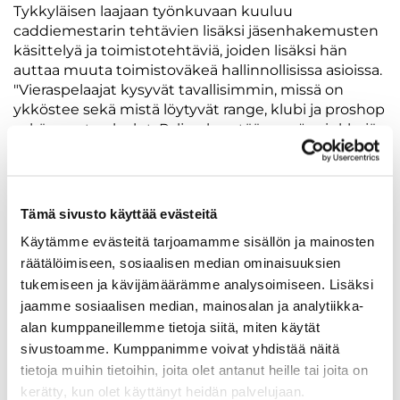
Tykkyläisen laajaan työnkuvaan kuuluu
caddiemestarin tehtävien lisäksi jäsenhakemusten
käsittelyä ja toimistotehtäviä, joiden lisäksi hän
auttaa muuta toimistoväkeä hallinnollisissa asioissa.
"Vieraspelaajat kysyvät tavallisimmin, missä on
ykköstee sekä mistä löytyvät range, klubi ja proshop
sekä muut palvelut. Paljon kysytään myös vinkkejä
Tarinan kentillä pelaamiseen sekä uuden ja vanhan
kentän eroa", Tykkyläinen kertoo.
Vuoteen 2020 asti Tarinagolfin väreissä kilpaillut
Tämä sivusto käyttää evästeitä
Tykkyläinen työskenteli ennen nykyistä pestiään
Käytämme evästeitä tarjoamamme sisällön ja mainosten
yhden kesän kentän siivous- ja huoltotehtävissä.
räätälöimiseen, sosiaalisen median ominaisuuksien
tukemiseen ja kävijämäärämme analysoimiseen. Lisäksi
Tradenomiksi joulukuussa valmistunut Tykkyläinen
jaamme sosiaalisen median, mainosalan ja analytiikka-
kehuu työyhteisön henkeä.
alan kumppaneillemme tietoja siitä, miten käytät
"On mukava työskennellä lajin parissa ja viihdyn
sivustoamme. Kumppanimme voivat yhdistää näitä
täällä hyvin. Tämä on tuttu ja kiva ympäristö ja
tietoja muihin tietoihin, joita olet antanut heille tai joita on
töihin on mukava tulla", Tykkyläinen kertoo.
kerätty, kun olet käyttänyt heidän palvelujaan.
"Parasta ovat hyvät tyypit ympärillä, sillä meillä