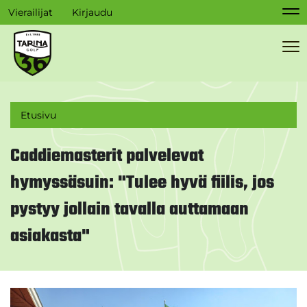
Vierailijat
Kirjaudu
Na
Na
Etusivu
Caddiemasterit palvelevat
hymyssäsuin: "Tulee hyvä fiilis, jos
pystyy jollain tavalla auttamaan
asiakasta"