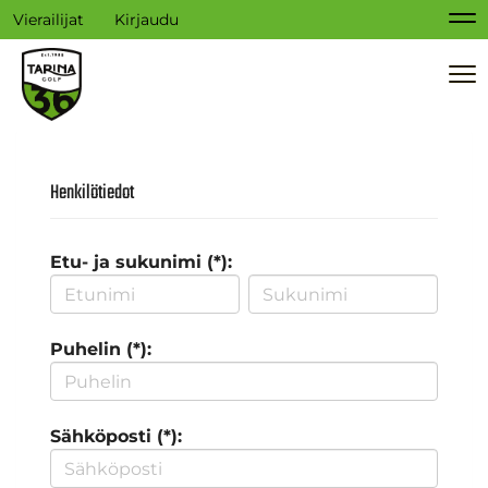
Vierailijat
Kirjaudu
Na
Na
Henkilötiedot
Etu- ja sukunimi (*):
Puhelin (*):
Sähköposti (*):