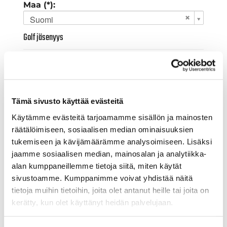
Maa (*):
Suomi
Golf jäsenyys
Valitse seura:
Tämä sivusto käyttää evästeitä
Jäsennumero:
Käytämme evästeitä tarjoamamme sisällön ja mainosten
räätälöimiseen, sosiaalisen median ominaisuuksien
tukemiseen ja kävijämäärämme analysoimiseen. Lisäksi
Lisätiedot
jaamme sosiaalisen median, mainosalan ja analytiikka-
alan kumppaneillemme tietoja siitä, miten käytät
sivustoamme. Kumppanimme voivat yhdistää näitä
Syntymäaika: (*)
tietoja muihin tietoihin, joita olet antanut heille tai joita on
kerätty, kun olet käyttänyt heidän palvelujaan.