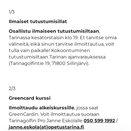
1/3
Ilmaiset tutustumisillat
Osallistu ilmaiseen tutustumisiltaan
,
Tarinassa kesätorstaisin klo 19. Et tarvitse omia
välineitä, eikä sinun tarvitse ilmoittautua, voit
tulla vain paikalle! Kokoontuminen
tutustumisiltaan Tarinan ajanvarauksessa
(Tarinagolfintie 19, 71800 Siilinjärvi).
2/3
Greencard kurssi
Ilmoittaudu alkeiskurssille
, jossa saat
GreenCardin. Voit ilmoittautua suoraan
Tarinagolfin Pro Janne Eskolalle
050 599 1992
/
janne.eskola(at)opetustarina.fi
.