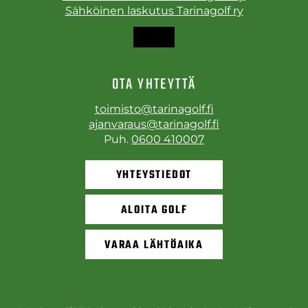
Sähköinen laskutus Tarinagolf ry
OTA YHTEYTTÄ
toimisto@tarinagolf.fi
ajanvaraus@tarinagolf.fi
Puh.
0600 410007
YHTEYSTIEDOT
ALOITA GOLF
VARAA LÄHTÖAIKA