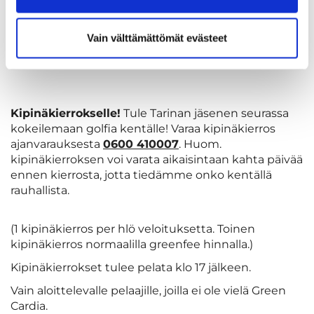
Nuoriso (synt. 1998-2004) tai juniori (2005 ja
myöh.syntynyt):
360€
Vain välttämättömät evästeet
Pakettiin sisältyy ilmaiset starttiharkat perjantai-
iltaisin.
Kipinäkierrokselle!
Tule Tarinan jäsenen seurassa
kokeilemaan golfia kentälle! Varaa kipinäkierros
ajanvarauksesta
0600 410007
. Huom.
kipinäkierroksen voi varata aikaisintaan kahta päivää
ennen kierrosta, jotta tiedämme onko kentällä
rauhallista.
(1 kipinäkierros per hlö veloituksetta. Toinen
kipinäkierros normaalilla greenfee hinnalla.)
Kipinäkierrokset tulee pelata klo 17 jälkeen.
Vain aloittelevalle pelaajille, joilla ei ole vielä Green
Cardia.