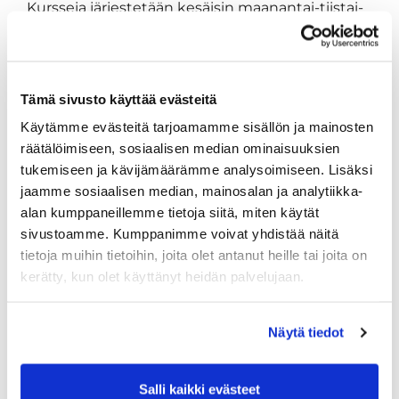
Kursseja järjestetään kesäisin maanantai-tiistai-
iltaisin Tarinassa. Lue lisää
täältä
!
(Ma klo 17.30-21.00, ti klo 17.00-21.00).
Alkeiskurssi 160 € / 130 € alle 18v.
Tämä sivusto käyttää evästeitä
Käytämme evästeitä tarjoamamme sisällön ja mainosten
räätälöimiseen, sosiaalisen median ominaisuuksien
3/3
tukemiseen ja kävijämäärämme analysoimiseen. Lisäksi
Jäseneksi ja pelaamaan!
jaamme sosiaalisen median, mainosalan ja analytiikka-
Liity jäseneksi ja osta huippuhalpa Startti 1, jolla
alan kumppaneillemme tietoja siitä, miten käytät
saat rajattoman pelioikeuden koko kesäksi 2026
sivustoamme. Kumppanimme voivat yhdistää näitä
Vanhalle Tarinalle. Startti 1 -pelioikeus on vain
tietoja muihin tietoihin, joita olet antanut heille tai joita on
kyseisenä vuonna OpetusTarinan alkeiskurssin
kerätty, kun olet käyttänyt heidän palvelujaan.
käyneille.
Vuoden 2026 kurssilaiselle tarjoamme
Näytä tiedot
jäsenyyttä ja Startti 1 -pelioikeutta
yhteishintaan;
aikuinen:
395€
Salli kaikki evästeet