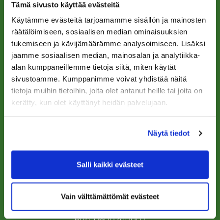
Tämä sivusto käyttää evästeitä
Käytämme evästeitä tarjoamamme sisällön ja mainosten
räätälöimiseen, sosiaalisen median ominaisuuksien
tukemiseen ja kävijämäärämme analysoimiseen. Lisäksi
Käyntiosoite:
jaamme sosiaalisen median, mainosalan ja analytiikka-
Tarinagolf ry ja Tarinagolf Oy
alan kumppaneillemme tietoja siitä, miten käytät
Tarinagolfintie 19, 71800 Siilinjärvi
sivustoamme. Kumppanimme voivat yhdistää näitä
Laskutusosoite:
tietoja muihin tietoihin, joita olet antanut heille tai joita on
Tarinagolf ry ja/tai Tarinagolf Oy
kerätty, kun olet käyttänyt heidän palvelujaan.
Sähköinen laskutus Tarinagolf Oy
Sähköinen laskutus Tarinagolf ry
Näytä tiedot
Salli kaikki evästeet
OTA YHTEYTTÄ
Vain välttämättömät evästeet
toimisto@tarinagolf.fi
ajanvaraus@tarinagolf.fi
Puh.
0600 410007