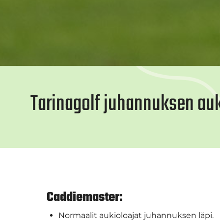
Tarinagolf juhannuksen auk
Caddiemaster:
Normaalit aukioloajat juhannuksen läpi.