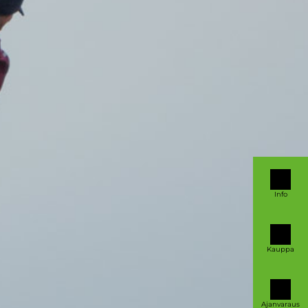
Info
Kauppa
Ajanvaraus