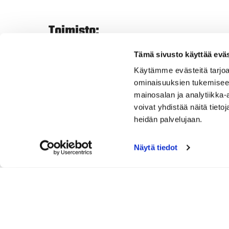
Toimisto:
Pe 19.6. suljettu
Tämä sivusto käyttää eväs
Muuten auki normaalisti eli arkisin klo 9 -
Käytämme evästeitä tarjoa
ominaisuuksien tukemisee
KlubiTarina:
mainosalan ja analytiikka
voivat yhdistää näitä tietoja
Klubirakennus:
heidän palvelujaan.
Pe 19.6. 8.00 - 18.00
La 20.6. 9.00 - 18.00
Näytä tiedot
Su 21.6. 9.00 - 19.00
Uuden Kioski:
Pe 19.6. 9.30 - 18.00
La 20.6. 9.30 - 18.00
Su 21.6. 9.30 - 19.00
Vanhan Kioski: