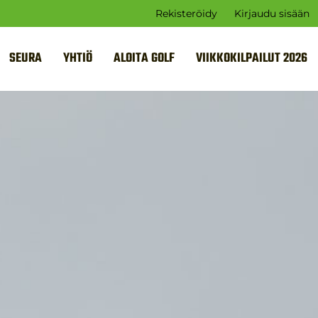
Rekisteröidy
Kirjaudu sisään
SEURA
YHTIÖ
ALOITA GOLF
VIIKKOKILPAILUT 2026