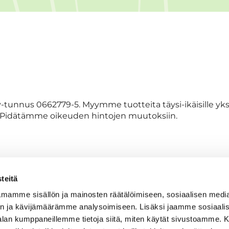
-tunnus 0662779-5. Myymme tuotteita täysi-ikäisille yksi
n. Pidätämme oikeuden hintojen muutoksiin.
välityksellä osoitteesta kauppa.tarinagolf.fi ostoskorin ka
inta, mahdolliset toimituskulut sekä tilatut tuotteet. Ti
teitä
 yhteydessä. Asiakas sitoutuu jokaisen tilauksen yhteyd
mamme sisällön ja mainosten räätälöimiseen, sosiaalisen medi
n ja kävijämäärämme analysoimiseen. Lisäksi jaamme sosiaali
-alan kumppaneillemme tietoja siitä, miten käytät sivustoamme