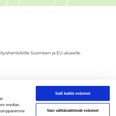
tyishenkilöille Suomeen ja EU-alueelle.
utta. Kaikki tilaukset vahvistetaan
lausvahvistuksen saaminen edellyttää
essä voimassa oleviin toimitusehtoihin.
Salli kaikki evästeet
an
sen median,
Vain välttämättömät evästeet
. Kumppanimme