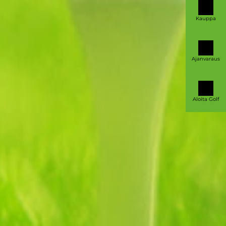
Kauppa
Ajanvaraus
Aloita Golf