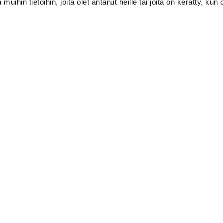
n, josta näet tilausnumeron ja tuotteen
 muihin tietoihin, joita olet antanut heille tai joita on kerätty, kun 
a vastaavat toimitetaan sähköisesti, käyttöoikeuden muo
ajanvarauksesta voimassa olevana aukioloaikana.
mukainen 14 päivän vaihto- ja palautusoikeus. Palautus
teita. Palvelutuotteita ei voi palauttaa sen jälkeen kuin 
eesta on tehtävä 14 päivän sisällä tuotteen vastaanottamise
ttua toimituksesta. Kun palautus on hyväksytty, rahat pa
arinagolfiin sähköpostitse tai puhelimitse: toimisto@tarin