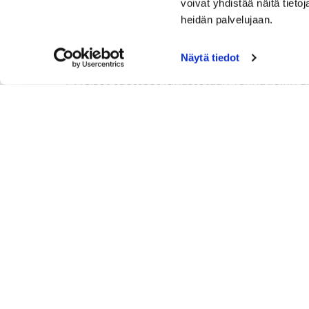
Lähetämme sähköpostitse tilausvahvistukse
voivat yhdistää näitä tietoja
heidän palvelujaan.
Toimitustapa ja toimituskulut
Näytä tiedot
Palvelutuotteet (pelioikeudet ja kurssit) j
Fyysiset tuotteet lunastetaan Tarinagolfin 
Vaihto- ja palautusehdot
Asiakkaalla on Suomen kuluttajansuojalain 
olevia käyttämättömiä ja myyntikelpoisia tuot
tuote on vanhentunut.
Ilmoitus virheellisestä tai viallisesta tuott
Emme vastaanota palautuksia yli 14 vrk kulu
vastaanoton ja käsittelyn jälkeen.
Tuotteiden palautus:
Palvelutuotteita palauttaessa ota yhteyttä T