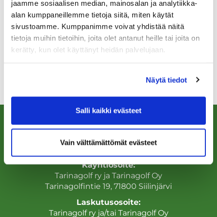
jaamme sosiaalisen median, mainosalan ja analytiikka-
alan kumppaneillemme tietoja siitä, miten käytät
sivustoamme. Kumppanimme voivat yhdistää näitä
tietoja muihin tietoihin, joita olet antanut heille tai joita on
kerätty, kun olet käyttänyt heidän palvelujaan.
Näytä tiedot
Salli kaikki evästeet
Vain välttämättömät evästeet
Käyntiosoite:
Tarinagolf ry ja Tarinagolf Oy
Tarinagolfintie 19, 71800 Siilinjärvi
Laskutusosoite:
Tarinagolf ry ja/tai Tarinagolf Oy