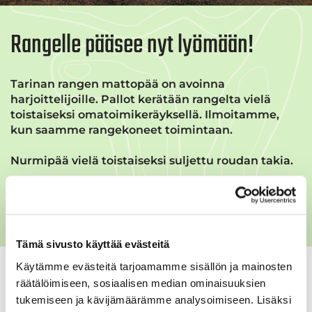
Rangelle pääsee nyt lyömään!
Tarinan rangen mattopää on avoinna
harjoittelijoille. Pallot kerätään rangelta vielä
toistaiseksi omatoimikeräyksellä. Ilmoitamme,
kun saamme rangekoneet toimintaan.
Nurmipää vielä toistaiseksi suljettu roudan takia.
Pidetään turvallisuudesta huolta palloja
kerätessä.
Tämä sivusto käyttää evästeitä
Käytämme evästeitä tarjoamamme sisällön ja mainosten
räätälöimiseen, sosiaalisen median ominaisuuksien
tukemiseen ja kävijämäärämme analysoimiseen. Lisäksi