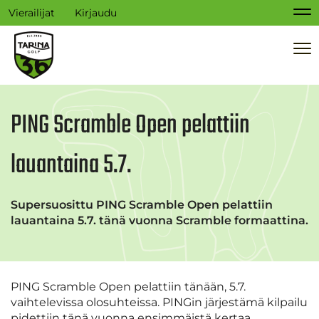
Vierailijat
Kirjaudu
Na
Na
PING Scramble Open pelattiin
lauantaina 5.7.
Supersuosittu PING Scramble Open pelattiin
lauantaina 5.7. tänä vuonna Scramble formaattina.
PING Scramble Open pelattiin tänään, 5.7.
vaihtelevissa olosuhteissa. PINGin järjestämä kilpailu
pidettiin tänä vuonna ensimmäistä kertaa