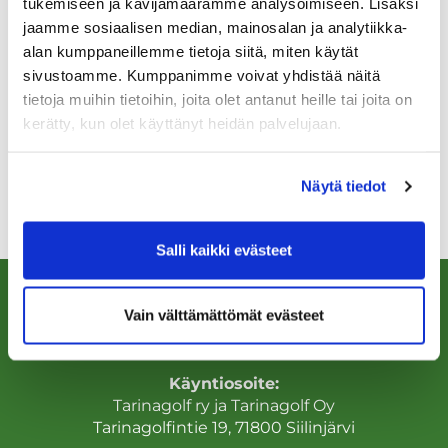
tukemiseen ja kävijämäärämme analysoimiseen. Lisäksi
jaamme sosiaalisen median, mainosalan ja analytiikka-
3. Hupsis
alan kumppaneillemme tietoja siitä, miten käytät
sivustoamme. Kumppanimme voivat yhdistää näitä
Arto Kejonen & Anne Maaninka
tietoja muihin tietoihin, joita olet antanut heille tai joita on
kerätty, kun olet käyttänyt heidän palvelujaan.
Kiitos suuresti osallistujille ja kilpailun sponsorille
Näytä tiedot
PINGille mahtavasta tapahtumasta! Ja onnittelut
menestyneille!
Salli kaikki evästeet
Vain välttämättömät evästeet
Käyntiosoite:
Tarinagolf ry ja Tarinagolf Oy
Tarinagolfintie 19, 71800 Siilinjärvi