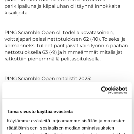
parikilpailuna ja kilpailuhan oli täynnä innokkaita
kisailijoita.
PING Scramble Open oli todella kovatasoinen,
voittajapari pelasi nettotuloksen 62 (-10). Toiseksi ja
kolmanneksi tulleet parit jäivät vain lyönnin päähän
nettotuloksella 63 (-9) ja himmeämmät mitalisijat
ratkottiin pienemmällä pelitasoituksella.
PING Scramble Open mitalistit 2025:
1. Team Kootut Selitykset:
Saku Särkkä & Juho Laitinen
Tämä sivusto käyttää evästeitä
2. Team Bogitalo
Käytämme evästeitä tarjoamamme sisällön ja mainosten
Jukka Jokitalo & Veeti Varis
räätälöimiseen, sosiaalisen median ominaisuuksien