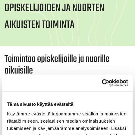
OPISKELIJOIDEN JA NUORTEN
AIKUISTEN TOIMINTA
Toimintaa opiskelijoille ja nuorille
aikuisille
Toimikunnan tavoitteena on saada houkuteltua
uusia nuoria aikuisia ja opiskelijoita lajin pariin, sekä
aktivoida heitä, jotka ovat suorittaneet green cardin
jo aiemmin. Toimikunta organisoi golfkauden alussa
Tämä sivusto käyttää evästeitä
green card -kurssin, joka on tarkoitettu kaikille
Käytämme evästeitä tarjoamamme sisällön ja mainosten
Kuopion korkeakouluopiskelijoille. Opiskelijoille on
räätälöimiseen, sosiaalisen median ominaisuuksien
myös tarjolla mukavia tapahtumia ja kilpailuja
tukemiseen ja kävijämäärämme analysoimiseen. Lisäksi
kauden aikana. Seuraa Tarinaa sosiaalisessa