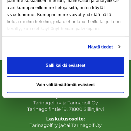
jaamme sosiaalisen median, mainosalan ja analytiikka-
mediassa ja tarkkaile nettisivujamme, niin pysyt
mukana tapahtumissamme!
alan kumppaneillemme tietoja siitä, miten käytät
sivustoamme. Kumppanimme voivat yhdistää näitä
tietoja muihin tietoihin, joita olet antanut heille tai joita on
Kysy lisää:
kerätty, kun olet käyttänyt heidän palvelujaan.
Nuorisopäällikkö Mikko Kauniskangas
mikko.kauniskangas(at)tarinagolf.fi
Näytä tiedot
Puh.
040 577 3518
Salli kaikki evästeet
Vain välttämättömät evästeet
Käyntiosoite:
Tarinagolf ry ja Tarinagolf Oy
Tarinagolfintie 19, 71800 Siilinjärvi
Laskutusosoite:
Tarinagolf ry ja/tai Tarinagolf Oy