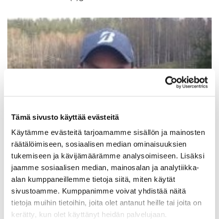
Tämä sivusto käyttää evästeitä
Käytämme evästeitä tarjoamamme sisällön ja mainosten
räätälöimiseen, sosiaalisen median ominaisuuksien
tukemiseen ja kävijämäärämme analysoimiseen. Lisäksi
jaamme sosiaalisen median, mainosalan ja analytiikka-
alan kumppaneillemme tietoja siitä, miten käytät
sivustoamme. Kumppanimme voivat yhdistää näitä
JANI HAARUS
tietoja muihin tietoihin, joita olet antanut heille tai joita on
kerätty, kun olet käyttänyt heidän palvelujaan.
PGA TEACHING PROFESSIONAL