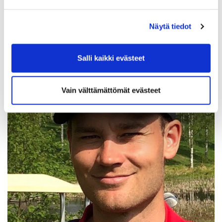
+358 40 7774794
jhaarus(a)gmail.com
Näytä tiedot
Salli kaikki evästeet
Vain välttämättömät evästeet