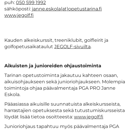
puh:
050 599 1992
sähköposti:
janne.eskola(at)opetustarina.fi
www.jegolf.fi
Kauden alkeiskurssit, treeniklubit, golfleirit ja
golfopetusaikataulut
JEGOLF-sivuilta
.
Aikuisten ja junioreiden ohjaustoiminta
Tarinan opetustoiminta jakautuu kahteen osaan,
aikuisohjaukseen sekä junioriohjaukseen. Molempia
toimintoja ohjaa päävalmentaja PGA PRO Janne
Eskola.
Pääasiassa aikuisille suunnatuista alkeiskursseista,
harrastajien opetuksesta sekä tutustumiskursseista
löydät lisää tietoa osoitteesta:
www.jegolf.fi
Junioriohjaus tapahtuu myös päävalmentaja PGA