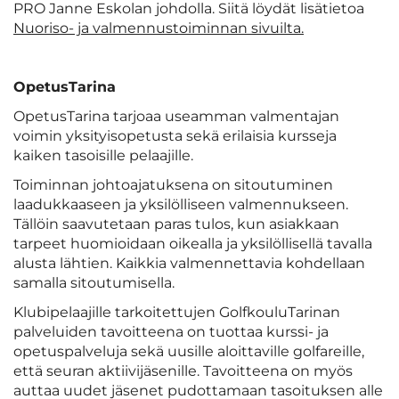
PRO Janne Eskolan johdolla. Siitä löydät lisätietoa
Nuoriso- ja valmennustoiminnan sivuilta.
OpetusTarina
OpetusTarina tarjoaa useamman valmentajan
voimin yksityisopetusta sekä erilaisia kursseja
kaiken tasoisille pelaajille.
Toiminnan johtoajatuksena on sitoutuminen
laadukkaaseen ja yksilölliseen valmennukseen.
Tällöin saavutetaan paras tulos, kun asiakkaan
tarpeet huomioidaan oikealla ja yksilöllisellä tavalla
alusta lähtien. Kaikkia valmennettavia kohdellaan
samalla sitoutumisella.
Klubipelaajille tarkoitettujen GolfkouluTarinan
palveluiden tavoitteena on tuottaa kurssi- ja
opetuspalveluja sekä uusille aloittaville golfareille,
että seuran aktiivijäsenille. Tavoitteena on myös
auttaa uudet jäsenet pudottamaan tasoituksen alle