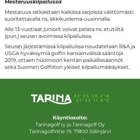
Mestaruuskilpailussa
Mestaruus ratkaistaan kaikissa sarjoissa välittömästi
suoritettavalla ns. äkkikuolema-uusinnalla.
Alle 13-vuotiaat juniorit voivat pelata ns. etutiiltä
(pun.) seuran avoimissa kilpailuissa.
Seuran järjestämissä kilpailuissa noudatetaan R&A ja
USGA hyväksymiä golfin kansainvälisiä sääntöjä
2019, ottaen huomioon kentän paikallissäännöt
sekä Suomen Golfliiton yleiset kilpailumääräykset.
Käyntiosoite:
Tarinagolf ry ja Tarinagolf Oy
Tarinagolfintie 19, 71800 Siilinjärvi