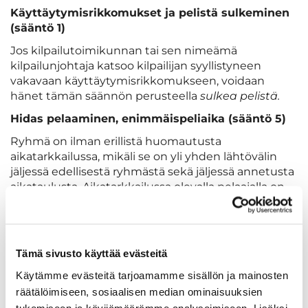
Käyttäytymisrikkomukset ja pelistä sulkeminen
(sääntö 1)
Jos kilpailutoimikunnan tai sen nimeämä
kilpailunjohtaja katsoo kilpailijan syyllistyneen
vakavaan käyttäytymisrikkomukseen, voidaan
hänet tämän säännön perusteella
sulkea pelistä.​
Hidas pelaaminen, enimmäispeliaika (sääntö 5)
Ryhmä on ilman erillistä huomautusta
aikatarkkailussa, mikäli se on yli yhden lähtövälin
jäljessä edellisestä ryhmästä sekä jäljessä annetusta
aikataulusta. Aikatarkkailussa olevalla pelaajalla on
40 sekuntia aikaa valmistautua omaan lyöntiinsä.
Aikatarkkailu päättyy, kun ryhmä on saavuttanut
edellisen ryhmän tai aikataulun mukaisen
pelivauhdin
Tämä sivusto käyttää evästeitä
Ensimmäinen aikarikkomus (varoitus). Toinen
Käytämme evästeitä tarjoamamme sisällön ja mainosten
aikarikkomus (yksi rangaistuslyöntiä). Kolmas
räätälöimiseen, sosiaalisen median ominaisuuksien
aikarikkomus (kaksi rangaistuslyöntiä). Useampi
tukemiseen ja kävijämäärämme analysoimiseen. Lisäksi