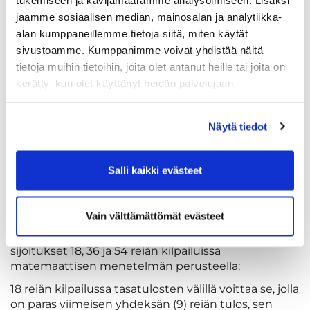
aikarikkomus (kilpailusta sulkeminen).
jaamme sosiaalisen median, mainosalan ja analytiikka-
Reikäpelissä rangaistuslyöntien sijasta aiheutuu
alan kumppaneillemme tietoja siitä, miten käytät
reiän menetys.
sivustoamme. Kumppanimme voivat yhdistää näitä
tietoja muihin tietoihin, joita olet antanut heille tai joita on
Ratkaisut tasatulostilanteissa
kerätty, kun olet käyttänyt heidän palvelujaan.
Tasoitukselliset (HCP/PB) kilpailut
Saman tuloksen pelanneiden välillä ratkaistaan
Näytä tiedot
sijoitukset tasoituksen perusteella: tasatulosten
välillä voittaa se, jolla on pienempi tasoitus (tarkka),
mikäli tasoitukset ovat samat käytetään scr
Salli kaikki evästeet
kilpailujen periaatetta. (matemaattinen
menetelmä)
Tasoituksettomat (SCR) kilpailut
Vain välttämättömät evästeet
Saman tuloksen pelanneiden välillä ratkaistaan
sijoitukset 18, 36 ja 54 reiän kilpailuissa
matemaattisen menetelmän perusteella:
18 reiän kilpailussa tasatulosten välillä voittaa se, jolla
on paras viimeisen yhdeksän (9) reiän tulos, sen