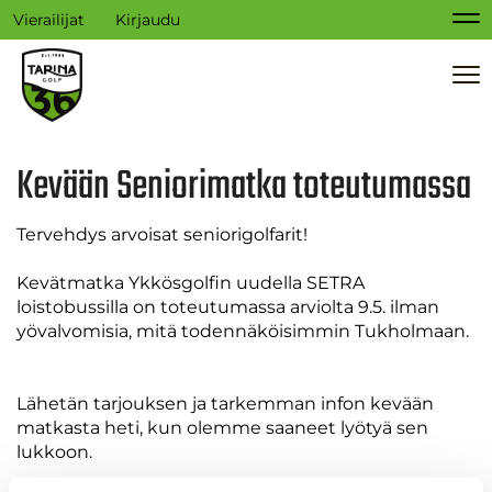
Vierailijat
Kirjaudu
Na
Na
Kevään Seniorimatka toteutumassa
Tervehdys arvoisat seniorigolfarit!
Kevätmatka Ykkösgolfin uudella SETRA
loistobussilla on toteutumassa arviolta 9.5. ilman
yövalvomisia, mitä todennäköisimmin Tukholmaan.
Lähetän tarjouksen ja tarkemman infon kevään
matkasta heti, kun olemme saaneet lyötyä sen
lukkoon.