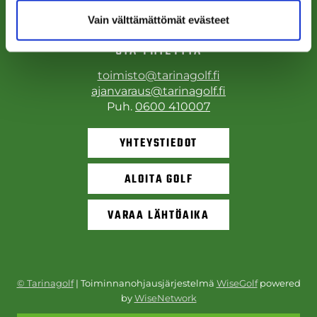
Vain välttämättömät evästeet
OTA YHTEYTTÄ
toimisto@tarinagolf.fi
ajanvaraus@tarinagolf.fi
Puh.
0600 410007
YHTEYSTIEDOT
ALOITA GOLF
VARAA LÄHTÖAIKA
© Tarinagolf
| Toiminnanohjausjärjestelmä
WiseGolf
powered
by
WiseNetwork