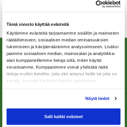
Jo tässä vaiheessa tervetuloa mukaan ja matkaan!
☺️
Terv. Seppo Kantosalo
Tämä sivusto käyttää evästeitä
Käytämme evästeitä tarjoamamme sisällön ja mainosten
räätälöimiseen, sosiaalisen median ominaisuuksien
tukemiseen ja kävijämäärämme analysoimiseen. Lisäksi
jaamme sosiaalisen median, mainosalan ja analytiikka-
alan kumppaneillemme tietoja siitä, miten käytät
sivustoamme. Kumppanimme voivat yhdistää näitä
Käyntiosoite:
tietoja muihin tietoihin, joita olet antanut heille tai joita on
Tarinagolf ry ja Tarinagolf Oy
kerätty, kun olet käyttänyt heidän palvelujaan.
Tarinagolfintie 19, 71800 Siilinjärvi
Laskutusosoite:
Näytä tiedot
Tarinagolf ry ja/tai Tarinagolf Oy
Sähköinen laskutus Tarinagolf Oy
Sähköinen laskutus Tarinagolf ry
Salli kaikki evästeet