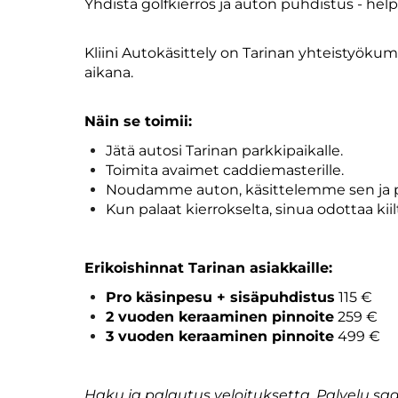
Yhdistä golfkierros ja auton puhdistus - help
Kliini Autokäsittely on Tarinan yhteistyökum
aikana.
Näin se toimii:
Jätä autosi Tarinan parkkipaikalle.
Toimita avaimet caddiemasterille.
Noudamme auton, käsittelemme sen ja p
Kun palaat kierrokselta, sinua odottaa kiil
Erikoishinnat Tarinan asiakkaille:
Pro käsinpesu + sisäpuhdistus
115 €
2 vuoden keraaminen pinnoite
259 €
3 vuoden keraaminen pinnoite
499 €
Haku ja palautus veloituksetta. Palvelu saat