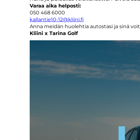
Varaa aika helposti:
050 468 6000
kallantie10-12@kliini.fi
Anna meidän huolehtia autostasi ja sinä voit 
Kliini x Tarina Golf