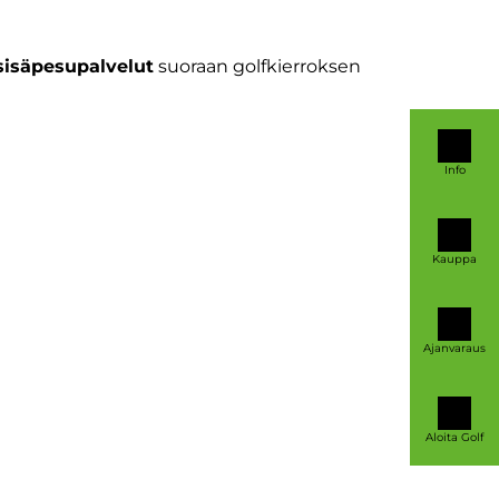
 sisäpesupalvelut
suoraan golfkierroksen
Info
Kauppa
Ajanvaraus
Aloita Golf