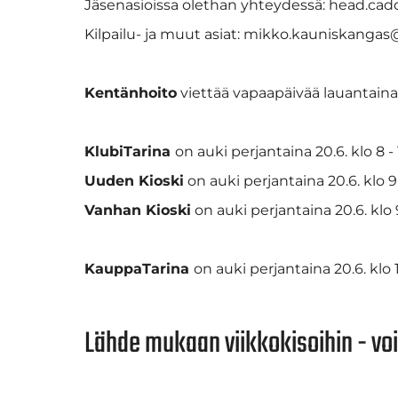
Jäsenasioissa olethan yhteydessä: head.caddi
Kilpailu- ja muut asiat: mikko.kauniskangas@
Kentänhoito
viettää vapaapäivää lauantaina
KlubiTarina
on auki perjantaina 20.6. klo 8 - 1
Uuden Kioski
on auki perjantaina 20.6. klo 9 - 
Vanhan Kioski
on auki perjantaina 20.6. klo 9 
KauppaTarina
on auki perjantaina 20.6. klo 1
Lähde mukaan viikkokisoihin - vo