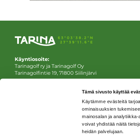
Käyntiosoite:
Tarinagolf ry ja Tarinagolf Oy
Tarinagolfintie 19, 71800 Siilinjärvi
Laskutusosoite:
Tarinagolf ry ja/tai Tarinagolf Oy
Tämä sivusto käyttää eväs
Sähköinen laskutus Tarinagolf Oy
Käytämme evästeitä tarjoa
Sähköinen laskutus Tarinagolf ry
ominaisuuksien tukemisee
mainosalan ja analytiikka
voivat yhdistää näitä tietoja
heidän palvelujaan.