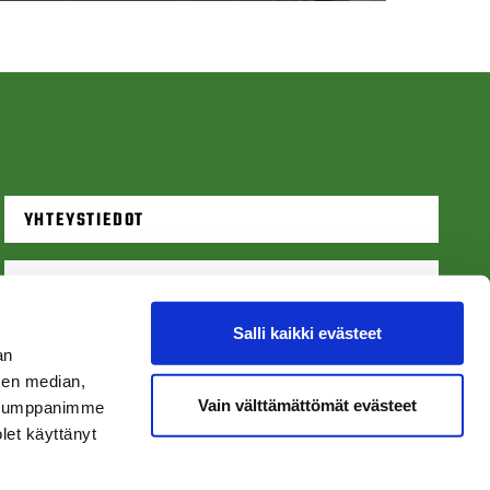
YHTEYSTIEDOT
ALOITA GOLF
Salli kaikki evästeet
VARAA LÄHTÖAIKA
an
sen median,
Vain välttämättömät evästeet
. Kumppanimme
olet käyttänyt