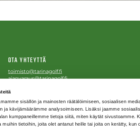
OTA YHTEYTTÄ
toimisto@tarinagolf.fi
ajanvaraus@tarinagolf.fi
Puh.
0600 410007
teitä
mamme sisällön ja mainosten räätälöimiseen, sosiaalisen medi
n ja kävijämäärämme analysoimiseen. Lisäksi jaamme sosiaali
-alan kumppaneillemme tietoja siitä, miten käytät sivustoamme
 muihin tietoihin, joita olet antanut heille tai joita on kerätty, kun 