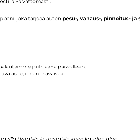
osti ja vaivattomasti.
ppani, joka tarjoaa auton
pesu-, vahaus-, pinnoitus- ja
alautamme puhtaana paikoilleen.
tävä auto, ilman lisävaivaa.
avilla tiistaisin ja torstaisin koko kauden ajan.