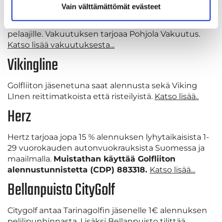
pääsevät Golfliiton kautta nauttimaan merkittävistä
Vain välttämättömät evästeet
eduista ja palveluista. Kattava vakuutusturva on yksi
merkittävimmistä eduista, joita Golfliitto tarjoaa
pelaajille. Vakuutuksen tarjoaa Pohjola Vakuutus.
Katso lisää vakuutuksesta...
Vikingline
Golfliiton jäsenetuna saat alennusta sekä Viking
LInen reittimatkoista että risteilyistä.
Katso lisää..
Herz
Hertz tarjoaa jopa 15 % alennuksen lyhytaikaisista 1-
29 vuorokauden autonvuokrauksista Suomessa ja
maailmalla.
Muistathan käyttää Golfliiton
alennustunnistetta (CDP) 883318.
Katso lisää...
Bellanpuisto CityGolf
Citygolf antaa Tarinagolfin jäsenelle 1€ alennuksen
pelilipunhinnasta. Lisäksi Bellanpuisto tilittää