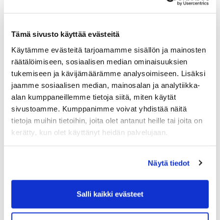
Muistathan seuraavat säännöt käydessäsi
Talvitarinassa:
Tämä sivusto käyttää evästeitä
käytä harjoitellessasi sisäkenkiä
Käytämme evästeitä tarjoamamme sisällön ja mainosten
kerää pallot sankoihin harjoittelusi päätteeksi
räätälöimiseen, sosiaalisen median ominaisuuksien
siivoa jälkesi ja laita käyttämäsi tavarat
paikoilleen, niin simulaattorin kuin myös
tukemiseen ja kävijämäärämme analysoimiseen. Lisäksi
kuntosalin puolella
jaamme sosiaalisen median, mainosalan ja analytiikka-
mikäli lähdet viimeisenä, sammuta valot ja
alan kumppaneillemme tietoja siitä, miten käytät
tarkista, että ulko-ovi on lukossa.
sivustoamme. Kumppanimme voivat yhdistää näitä
tietoja muihin tietoihin, joita olet antanut heille tai joita on
kerätty, kun olet käyttänyt heidän palvelujaan.
Hälytys kytkeytyy päälle automaattisesti klo 23.30.
Hälytyksen sattuessa jää odottamaan vartijan
saapumista paikalle (n. 2-5 min) epäselvyyksien
Näytä tiedot
välttämiseksi.
Vakuutus
Salli kaikki evästeet
Kaikki Suomen golfliiton jäsenseurojen jäsenet