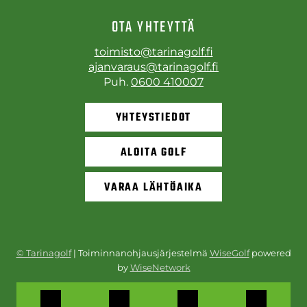
OTA YHTEYTTÄ
toimisto@tarinagolf.fi
ajanvaraus@tarinagolf.fi
Puh.
0600 410007
YHTEYSTIEDOT
ALOITA GOLF
VARAA LÄHTÖAIKA
© Tarinagolf
| Toiminnanohjausjärjestelmä
WiseGolf
powered
by
WiseNetwork
Tietosuojaseloste
|
Käyttöehdot