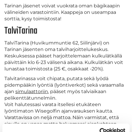
Tarinan jäsenet voivat vuokrata oman bägikaapin
välineiden varastointiin. Kaappeja on useampaa
sorttia, kysy toimistosta!
TalviTarina
TalviTarina (Huvikummuntie 62, Siilinjärvi) on
Tarinan jäsenten oma talviharjoittelukeskus.
Keskuksessa pääset harjoittelemaan kulkulätkällä
päivittäin klo 6-23 välisenä aikana. Kulkulätkän voit
lunastaa toimistosta (25 €, osakkaat -20%).
Talvitarinassa voit chipata, putata sekä lyödä
pidempääkin lyöntiä (lyöntiverkot) sekä varaamalla
ajan
simulaattoriin
, pääset myös talviaikaan
pelikenttätunnelmiin.
Voit halutessasi varata itsellesi etukäteen
lyöntimaton Wisegolfin ajanvarauksen kautta.
Varattavissa on neljä mattoa. Näin varmistat, että
sinulle on vapaa matto haluamaasi ajankohtaan.
TalviTarinassa käytössäsi on myös kuntosali.