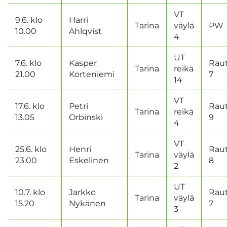
VT
9.6. klo
Harri
Tarina
väylä
PW
10.00
Ahlqvist
4
UT
7.6. klo
Kasper
Rau
Tarina
reikä
21.00
Korteniemi
7
14
VT
17.6. klo
Petri
Rau
Tarina
reikä
13.05
Orbinski
9
4
VT
25.6. klo
Henri
Rau
Tarina
väylä
23.00
Eskelinen
8
2
UT
10.7. klo
Jarkko
Rau
Tarina
väylä
15.20
Nykänen
7
3