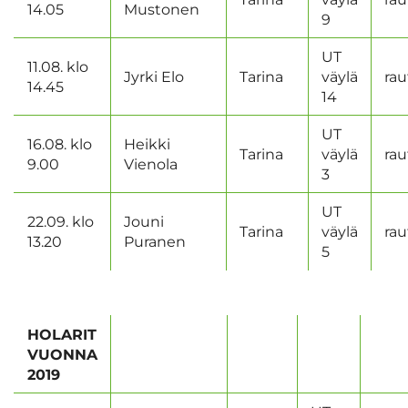
14.05
Mustonen
9
UT
11.08. klo
Jyrki Elo
Tarina
väylä
rau
14.45
14
UT
16.08. klo
Heikki
Tarina
väylä
rau
9.00
Vienola
3
UT
22.09. klo
Jouni
Tarina
väylä
rau
13.20
Puranen
5
HOLARIT
VUONNA
2019