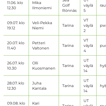
Sea
UT
11.06. klo
Mika
Golf
väylä
rau
12.30
Ilmoniemi
Rönnäs
5
VT
09.07. klo
Veli-Pekka
Tarina
väylä
pw
19.12
Niemi
2
VT
20.07. klo
Petteri
Tarina
väylä
pu
11.40
Valtonen
4
UT
26.07. klo
Olli
Tarina
väylä
hyb
10.30
Kuosmanen
14
UT
28.07. klo
Juha
Tarina
väylä
hyb
12.30
Kantala
14
UT
09.08. klo
Kari
Tarina
väylä
rau