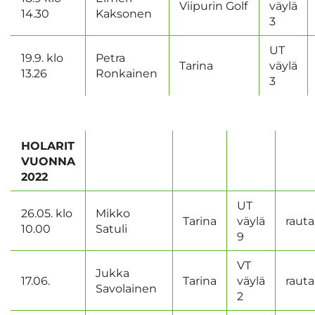
Viipurin Golf
väylä
14.30
Kaksonen
3
UT
19.9. klo
Petra
Tarina
väylä
13.26
Ronkainen
3
HOLARIT
VUONNA
2022
UT
26.05. klo
Mikko
Tarina
väylä
rauta
10.00
Satuli
9
VT
Jukka
17.06.
Tarina
väylä
rauta
Savolainen
2