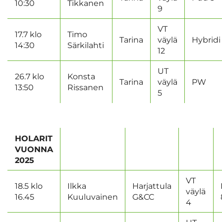
10:30
Tikkanen
9
VT
17.7 klo
Timo
Tarina
väylä
Hybridi
14:30
Särkilahti
12
UT
26.7 klo
Konsta
Tarina
väylä
PW
13:50
Rissanen
5
HOLARIT
VUONNA
2025
VT
18.5 klo
Ilkka
Harjattula
väylä
16.45
Kuuluvainen
G&CC
4