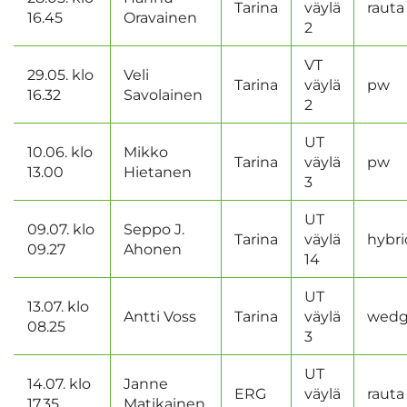
Tarina
väylä
rauta
16.45
Oravainen
2
VT
29.05. klo
Veli
Tarina
väylä
pw
16.32
Savolainen
2
UT
10.06. klo
Mikko
Tarina
väylä
pw
13.00
Hietanen
3
UT
09.07. klo
Seppo J.
Tarina
väylä
hybri
09.27
Ahonen
14
UT
13.07. klo
Antti Voss
Tarina
väylä
wed
08.25
3
UT
14.07. klo
Janne
ERG
väylä
rauta
17.35
Matikainen