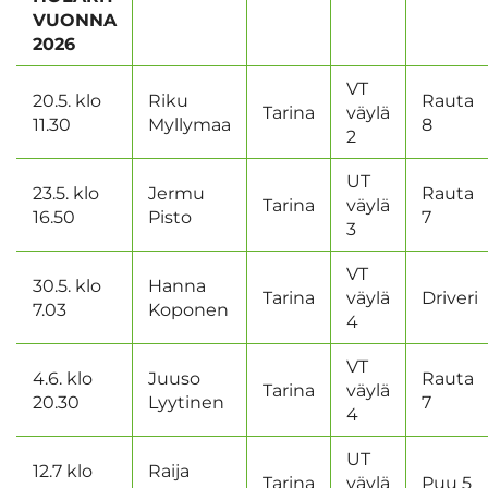
VUONNA
2026
VT
20.5. klo
Riku
Rauta
Tarina
väylä
11.30
Myllymaa
8
2
UT
23.5. klo
Jermu
Rauta
Tarina
väylä
16.50
Pisto
7
3
VT
30.5. klo
Hanna
Tarina
väylä
Driveri
7.03
Koponen
4
VT
4.6. klo
Juuso
Rauta
Tarina
väylä
20.30
Lyytinen
7
4
UT
12.7 klo
Raija
Tarina
väylä
Puu 5