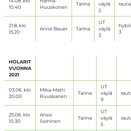
14.08. klo
Hanna
Tarina
väylä
rauta
10.40
Huuskonen
2
UT
21.8. klo
hybri
Anne Bauer
Tarina
väylä
15.20
3
3
HOLARIT
VUONNA
2021
UT
03.06. klo
Mika-Matti
Tarina
väylä
raut
20.00
Ruuskanen
9
UT
25.06. klo
Anssi
Tarina
väylä
raut
10.30
Soininen
5