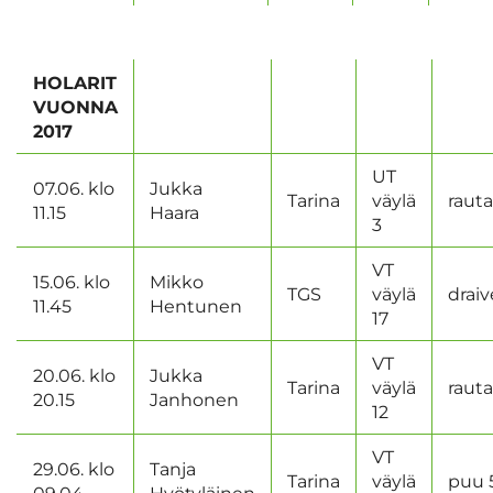
HOLARIT
VUONNA
2017
UT
07.06. klo
Jukka
Tarina
väylä
rauta
11.15
Haara
3
VT
15.06. klo
Mikko
TGS
väylä
draiv
11.45
Hentunen
17
VT
20.06. klo
Jukka
Tarina
väylä
rauta
20.15
Janhonen
12
VT
29.06. klo
Tanja
Tarina
väylä
puu 