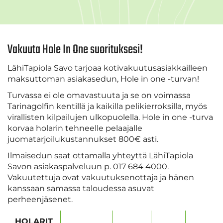
Vakuuta Hole In One suorituksesi!
LähiTapiola Savo tarjoaa kotivakuutusasiakkailleen
maksuttoman asiakasedun, Hole in one -turvan!
Turvassa ei ole omavastuuta ja se on voimassa
Tarinagolfin kentillä ja kaikilla pelikierroksilla, myös
virallisten kilpailujen ulkopuolella. Hole in one -turva
korvaa holarin tehneelle pelaajalle
juomatarjoilukustannukset 800€ asti.
Ilmaisedun saat ottamalla yhteyttä LähiTapiola
Savon asiakaspalveluun p. 017 684 4000.
Vakuutettuja ovat vakuutuksenottaja ja hänen
kanssaan samassa taloudessa asuvat
perheenjäsenet.
HOLARIT