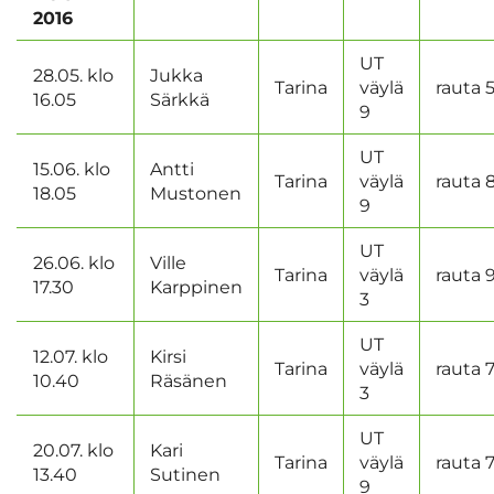
2016
UT
28.05. klo
Jukka
Tarina
väylä
rauta 
16.05
Särkkä
9
UT
15.06. klo
Antti
Tarina
väylä
rauta 
18.05
Mustonen
9
UT
26.06. klo
Ville
Tarina
väylä
rauta 
17.30
Karppinen
3
UT
12.07. klo
Kirsi
Tarina
väylä
rauta 
10.40
Räsänen
3
UT
20.07. klo
Kari
Tarina
väylä
rauta 
13.40
Sutinen
9