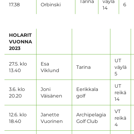
Tarina
väylä
17.38
Orbinski
6
14
HOLARIT
VUONNA
2023
UT
27.5. klo
Esa
Tarina
väylä
13.40
Viklund
5
UT
3.6. klo
Joni
Eerikkala
reikä
20.20
Väisänen
golf
14
VT
12.6. klo
Janette
Archipelagia
reikä
18.40
Vuorinen
Golf Club
4