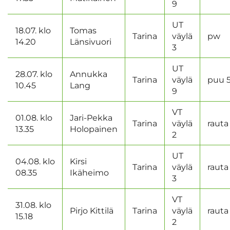
9
UT
18.07. klo
Tomas
Tarina
väylä
pw
14.20
Länsivuori
3
UT
28.07. klo
Annukka
Tarina
väylä
puu 
10.45
Lang
9
VT
01.08. klo
Jari-Pekka
Tarina
väylä
rauta
13.35
Holopainen
2
UT
04.08. klo
Kirsi
Tarina
väylä
rauta
08.35
Ikäheimo
3
VT
31.08. klo
Pirjo Kittilä
Tarina
väylä
rauta
15.18
2