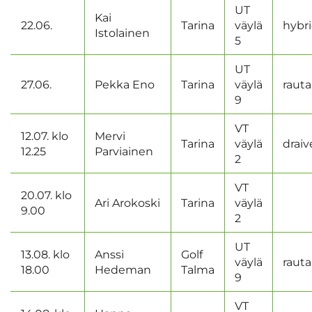
UT
Kai
22.06.
Tarina
väylä
hybri
Istolainen
5
UT
27.06.
Pekka Eno
Tarina
väylä
rauta
9
VT
12.07. klo
Mervi
Tarina
väylä
draiv
12.25
Parviainen
2
VT
20.07. klo
Ari Arokoski
Tarina
väylä
9.00
2
UT
13.08. klo
Anssi
Golf
väylä
rauta
18.00
Hedeman
Talma
9
VT