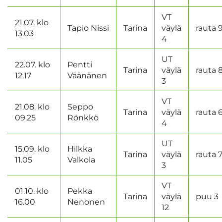
VT
21.07. klo
Tapio Nissi
Tarina
väylä
rauta 
13.03
4
UT
22.07. klo
Pentti
Tarina
väylä
rauta 
12.17
Väänänen
3
VT
21.08. klo
Seppo
Tarina
väylä
rauta 
09.25
Rönkkö
4
UT
15.09. klo
Hilkka
Tarina
väylä
rauta 
11.05
Valkola
3
VT
01.10. klo
Pekka
Tarina
väylä
puu 3
16.00
Nenonen
12