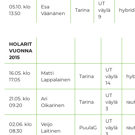
UT
05.10. klo
Esa
Tarina
väylä
hybrid
13.50
Väänänen
9
HOLARIT
VUONNA
2015
UT
16.05. klo
Matti
Tarina
väylä
hyb
17.05
Lappalainen
14
UT
21.05. klo
Ari
Tarina
väylä
rau
09.20
Oikarinen
3
UT
02.06. klo
Veijo
PuulaG
väylä
rau
08.30
Laitinen
3