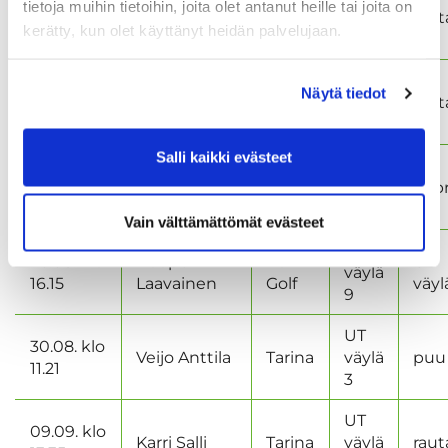
Jarno
tietoja muihin tietoihin, joita olet antanut heille tai joita on
31.07.
Tarina
väylä
raut
Lappalainen
kerätty, kun olet käyttänyt heidän palvelujaan.
5
UT
08.08. klo
Markku
Näytä tiedot
Tarina
väylä
raut
10.52
Maukonen
3
Salli kaikki evästeet
UT
20.08. klo
Heikki
Tarina
väylä
hybr
19.10
Hakkarainen
14
Vain välttämättömät evästeet
UT
26.08. klo
Roope
Kurk
UT
väylä
16.15
Laavainen
Golf
väyl
9
UT
30.08. klo
Veijo Anttila
Tarina
väylä
puu
11.21
3
UT
09.09. klo
Karri Salli
Tarina
väylä
raut