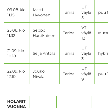
UT
09.08. klo
Matti
Tarina
väylä
puu 
11.15
Hyvönen
5
VT
25.08. klo
Seppo
Tarina
väylä
rauta
11.32
Hartikainen
12
UT
21.09. klo
Seija Anttila
Tarina
väylä
hybri
10.18
3
UT
22.09. klo
Jouko
Tarina
väylä
puu 
12.10
Nivala
9
HOLARIT
VUONNA