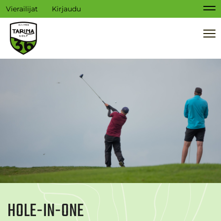
Vierailijat
Kirjaudu
Na
Na
HOLE-IN-ONE