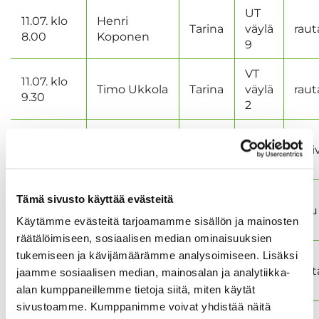
UT
11.07. klo
Henri
Tarina
väylä
raut
8.00
Koponen
9
VT
11.07. klo
Timo Ukkola
Tarina
väylä
raut
9.30
2
VT
20.07. klo
Joni
Tarina
väylä
drai
10.01
Vainikainen
16
VT
Tämä sivusto käyttää evästeitä
26.07. klo
Matti Häyhä
Tarina
väylä
puu
10.25
Käytämme evästeitä tarjoamamme sisällön ja mainosten
2
räätälöimiseen, sosiaalisen median ominaisuuksien
UT
tukemiseen ja kävijämäärämme analysoimiseen. Lisäksi
Juho
Tahko
31.07.
väylä
raut
jaamme sosiaalisen median, mainosalan ja analytiikka-
Kauppinen
Golf
9
alan kumppaneillemme tietoja siitä, miten käytät
sivustoamme. Kumppanimme voivat yhdistää näitä
UT