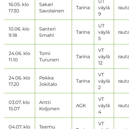
UT
16.05. klo
Sakari
Tarina
väylä
raut
17.30
Savolainen
9
UT
10.06. klo
Santeri
Tarina
väylä
raut
9.18
Smahl
5
VT
24.06. klo
Tomi
Tarina
väylä
raut
11.10
Turunen
12
VT
24.06. klo
Pekka
Tarina
väylä
raut
17.20
Jokitalo
2
VT
03.07. klo
Antti
AGK
väylä
raut
15.07
Koljonen
4
VT
04.07. klo
Teemu