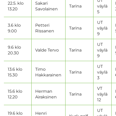
UT
22.5. klo
Sakari
Tarina
väylä
13.20
Savolainen
5
UT
3.6 klo
Petteri
Tarina
väylä
9.00
Rissanen
9
UT
9.6 klo
Valde Tervo
Tarina
väylä
20.30
9
UT
13.6 klo
Timo
Tarina
väylä
15.30
Hakkarainen
3
VT
15.6 klo
Herman
Tarina
väylä
12.20
Airaksinen
12
UT
19.6 klo
Henri