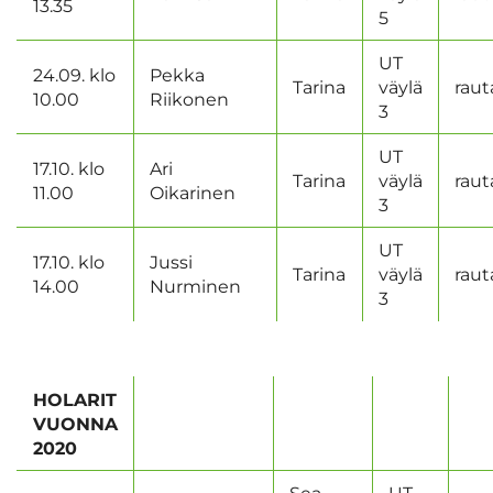
13.35
5
UT
24.09. klo
Pekka
Tarina
väylä
raut
10.00
Riikonen
3
UT
17.10. klo
Ari
Tarina
väylä
raut
11.00
Oikarinen
3
UT
17.10. klo
Jussi
Tarina
väylä
raut
14.00
Nurminen
3
HOLARIT
VUONNA
2020