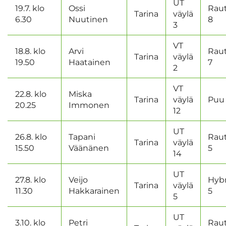
UT
19.7. klo
Ossi
Rau
Tarina
väylä
6.30
Nuutinen
8
3
VT
18.8. klo
Arvi
Rau
Tarina
väylä
19.50
Haatainen
7
2
VT
22.8. klo
Miska
Tarina
väylä
Puu
20.25
Immonen
12
UT
26.8. klo
Tapani
Rau
Tarina
väylä
15.50
Väänänen
5
14
UT
27.8. klo
Veijo
Hybr
Tarina
väylä
11.30
Hakkarainen
5
5
UT
3.10. klo
Petri
Rau