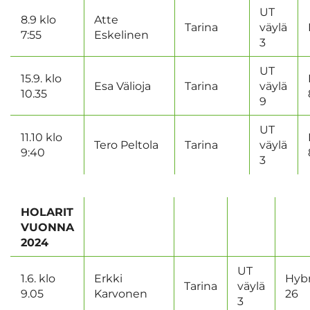
UT
8.9 klo
Atte
Tarina
väylä
7:55
Eskelinen
3
UT
15.9. klo
Esa Välioja
Tarina
väylä
10.35
9
UT
11.10 klo
Tero Peltola
Tarina
väylä
9:40
3
HOLARIT
VUONNA
2024
UT
1.6. klo
Erkki
Hybr
Tarina
väylä
9.05
Karvonen
26
3