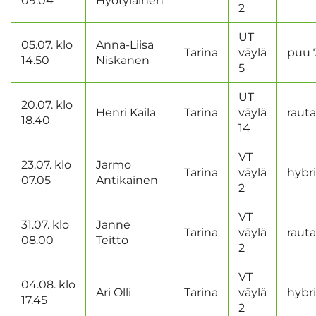
09.04
Hyötyläinen
2
UT
05.07. klo
Anna-Liisa
Tarina
väylä
puu 
14.50
Niskanen
5
UT
20.07. klo
Henri Kaila
Tarina
väylä
rauta
18.40
14
VT
23.07. klo
Jarmo
Tarina
väylä
hybri
07.05
Antikainen
2
VT
31.07. klo
Janne
Tarina
väylä
rauta
08.00
Teitto
2
VT
04.08. klo
Ari Olli
Tarina
väylä
hybri
17.45
2