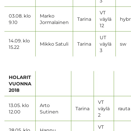
3
VT
03.08. klo
Marko
Tarina
väylä
hybr
9.10
Jormalainen
12
UT
14.09. klo
Mikko Satuli
Tarina
väylä
sw
15.22
3
HOLARIT
VUONNA
2018
VT
13.05. klo
Arto
Tarina
väylä
rauta
12.00
Sutinen
2
VT
28.05. klo
Hannu