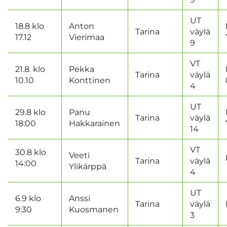
UT
18.8 klo
Anton
Tarina
väylä
17.12
Vierimaa
9
VT
21.8. klo
Pekka
Tarina
väylä
10.10
Konttinen
4
UT
29.8 klo
Panu
Tarina
väylä
18:00
Hakkarainen
14
VT
30.8 klo
Veeti
Tarina
väylä
14:00
Ylikärppä
4
UT
6.9 klo
Anssi
Tarina
väylä
9:30
Kuosmanen
3