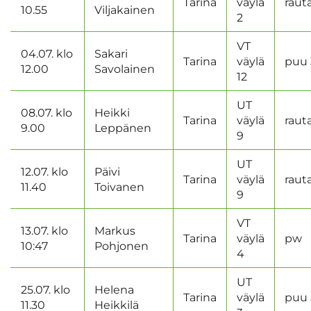
Tarina
väylä
raut
10.55
Viljakainen
2
VT
04.07. klo
Sakari
Tarina
väylä
puu 
12.00
Savolainen
12
UT
08.07. klo
Heikki
Tarina
väylä
raut
9.00
Leppänen
9
UT
12.07. klo
Päivi
Tarina
väylä
raut
11.40
Toivanen
9
VT
13.07. klo
Markus
Tarina
väylä
pw
10:47
Pohjonen
4
UT
25.07. klo
Helena
Tarina
väylä
puu 
11.30
Heikkilä