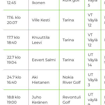
Kurk golf
väylä
12.45
Ikonen
5
VT
17.6. klo
Ville Kesti
Tarina
Väylä
20.07
12
VT
17.7 klo
Knuuttila
Tarina
Väylä
18:40
Leevi
12
UT
22.7 klo
Eevert Salmi
Tarina
Väylä
19:04
14
UT
24.7 klo
Aki
Nokia
Väylä
16:40
Hietanen
River Golf
3
UT
18.8 klo
Juho
Revontuli
väylä
19:00
Keränen
Golf
9