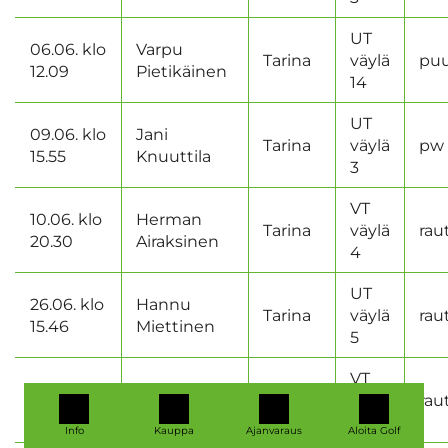
UT
06.06. klo
Varpu
Tarina
väylä
puu
12.09
Pietikäinen
14
UT
09.06. klo
Jani
Tarina
väylä
pw
15.55
Knuuttila
3
VT
10.06. klo
Herman
Tarina
väylä
rau
20.30
Airaksinen
4
UT
26.06. klo
Hannu
Tarina
väylä
rau
15.46
Miettinen
5
VT
04.07. klo
Heikki
Tarina
väylä
rau
16.10
Savolainen
2
Info
Kauppa
Ajanvaraus
Aloita Golf