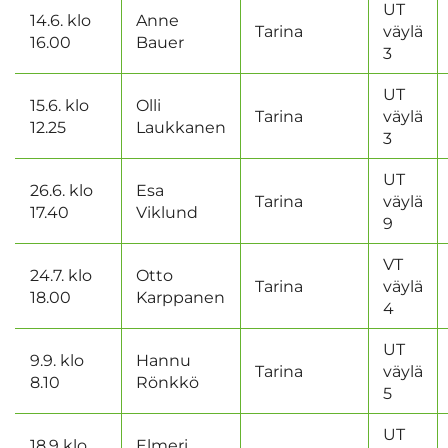
UT
14.6. klo
Anne
Tarina
väylä
16.00
Bauer
3
UT
15.6. klo
Olli
Tarina
väylä
12.25
Laukkanen
3
UT
26.6. klo
Esa
Tarina
väylä
17.40
Viklund
9
VT
24.7. klo
Otto
Tarina
väylä
18.00
Karppanen
4
UT
9.9. klo
Hannu
Tarina
väylä
8.10
Rönkkö
5
UT
18.9 klo
Elmeri