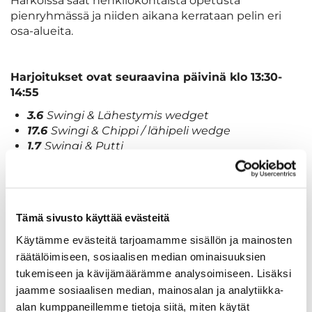
Harkoissa saat henkilökohtaista opetusta
pienryhmässä ja niiden aikana kerrataan pelin eri
osa-alueita.
Harjoitukset ovat seuraavina päivinä klo 13:30-
14:55
3.6
Swingi & Lähestymis wedget
17.6
Swingi & Chippi / lähipeli wedge
1.7
Swingi & Putti
15.7
Swingi & Ongelma lyönnit/ Bunkkeri
5.8
Swingi & Avauspeli
Tämä sivusto käyttää evästeitä
Hinta alennettu 20€ / pelaaja (Senioritoimikunta
maksaa 1/3)
Käytämme evästeitä tarjoamamme sisällön ja mainosten
Harjoituksissa Min. 3 ja max.10 pelaajaa
räätälöimiseen, sosiaalisen median ominaisuuksien
tukemiseen ja kävijämäärämme analysoimiseen. Lisäksi
jaamme sosiaalisen median, mainosalan ja analytiikka-
Ilmoittautumiset ja lisäinfo
alan kumppaneillemme tietoja siitä, miten käytät