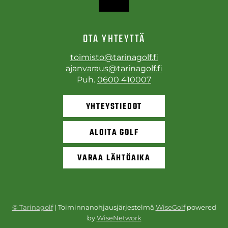
OTA YHTEYTTÄ
toimisto@tarinagolf.fi
ajanvaraus@tarinagolf.fi
Puh.
0600 410007
YHTEYSTIEDOT
ALOITA GOLF
VARAA LÄHTÖAIKA
© Tarinagolf
| Toiminnanohjausjärjestelmä
WiseGolf
powered
by
WiseNetwork