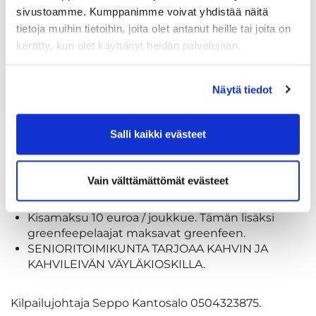
Janne Eskola
sivustoamme. Kumppanimme voivat yhdistää näitä
janne.eskola@jegolf.fi
tietoja muihin tietoihin, joita olet antanut heille tai joita on
+358505991992
kerätty, kun olet käyttänyt heidän palvelujaan.
Seniorit suviyössä 2026
Näytä tiedot
Salli kaikki evästeet
Senioreiden pelitapahtuma, torstaina 11.6.2026
Lähdöt klo 17 alkaen Uudelle Tarinalle
Kisataan scramble 2-henkisin joukkuein.
Vain välttämättömät evästeet
Ilmoittautuminen VAIN caddiemasterille
maanantaihin 8.6. klo 12 mennessä.
Kisamaksu 10 euroa / joukkue. Tämän lisäksi
greenfeepelaajat maksavat greenfeen.
SENIORITOIMIKUNTA TARJOAA KAHVIN JA
KAHVILEIVÄN VÄYLÄKIOSKILLA.
Kilpailujohtaja Seppo Kantosalo 0504323875.