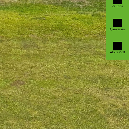
Kauppa
Ajanvaraus
Aloita Golf