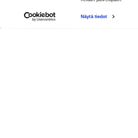
Näytä tiedot
Tarinalaisten sijoitukset:
Kari Liikanen 4
Pekka Konttinen T14
TImo Särkilahti T58
Käyntiosoite:
Tarinagolf ry ja Tarinagolf Oy
Tarinagolfintie 19, 71800 Siilinjärvi
Laskutusosoite: