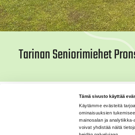
Tarinan Seniorimiehet Pron
Seniorimiehet M75-sarjan Suomen mestaruuski
Tämä sivusto käyttää eväs
päivän osalta runsaan sateen vuoksi ja näin
Käytämme evästeitä tarjoa
Tarinagolfia edustanut joukkue (Pekka Konttin
ominaisuuksien tukemisee
Parhaana Tarinan pelaajana Kari Liikanen ylsi
mainosalan ja analytiikka
voivat yhdistää näitä tietoja
Sääolosuhteista huolimatta kilpailu sujui ma
heidän palvelujaan.