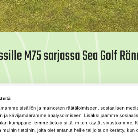
ssille M75 sarjassa Sea Golf Rö
lpailut pelattiin 7.–8. heinäkuuta Sea Golf Rönnäsissä.
teitä
 ensimmäisen päivän tulokset jäivät voimaan.
mamme sisällön ja mainosten räätälöimiseen, sosiaalisen medi
en, Timo Särkilahti ja Kari Liikanen) pelasi erinomaisest
n ja kävijämäärämme analysoimiseen. Lisäksi jaamme sosiaali
 henkilökohtaisessa kilpailussa hienosti neljänneksi.
-alan kumppaneillemme tietoja siitä, miten käytät sivustoamme
 muihin tietoihin, joita olet antanut heille tai joita on kerätty, kun 
llikkaasti ja Tarinan joukkue osoitti jälleen kuuluvansa 