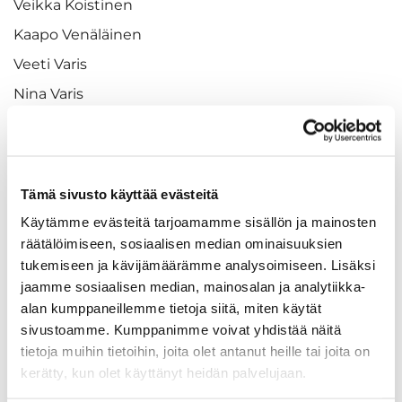
Veikka Koistinen
Kaapo Venäläinen
Veeti Varis
Nina Varis
Janine Jyrkivaara
Laura Kämäräinen
Suvikki Loimas
Tämä sivusto käyttää evästeitä
Anna-Maija Tiilikainen
Käytämme evästeitä tarjoamamme sisällön ja mainosten
Titta Korhonen
räätälöimiseen, sosiaalisen median ominaisuuksien
tukemiseen ja kävijämäärämme analysoimiseen. Lisäksi
Hanna Ahosilta
jaamme sosiaalisen median, mainosalan ja analytiikka-
Hanna Tykkyläinen
alan kumppaneillemme tietoja siitä, miten käytät
sivustoamme. Kumppanimme voivat yhdistää näitä
tietoja muihin tietoihin, joita olet antanut heille tai joita on
Kiitos!
kerätty, kun olet käyttänyt heidän palvelujaan.