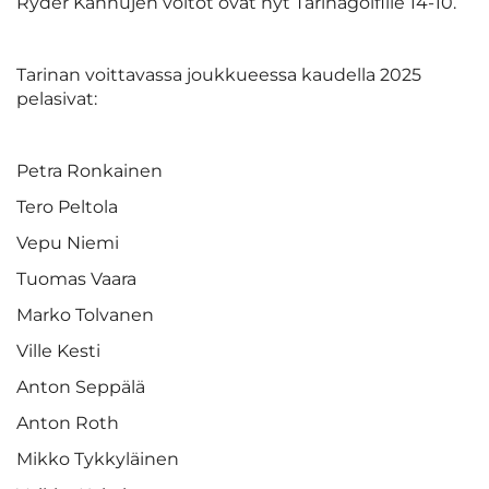
Ryder Kannujen voitot ovat nyt Tarinagolfille 14-10.
Tarinan voittavassa joukkueessa kaudella 2025
pelasivat:
Petra Ronkainen
Tero Peltola
Vepu Niemi
Tuomas Vaara
Marko Tolvanen
Ville Kesti
Anton Seppälä
Anton Roth
Mikko Tykkyläinen