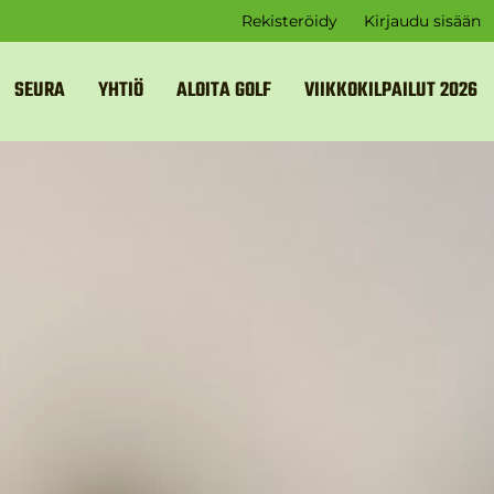
Rekisteröidy
Kirjaudu sisään
SEURA
YHTIÖ
ALOITA GOLF
VIIKKOKILPAILUT 2026