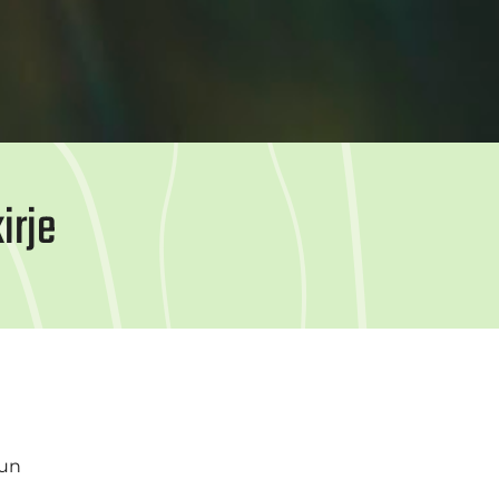
irje
sun