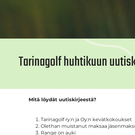
Tarinagolf huhtikuun uutisk
Mitä löydät uutiskirjeestä?
Tarinagolf ry:n ja Oy:n kevätkokoukset
Olethan muistanut maksaa jäsenmak
Range on auki