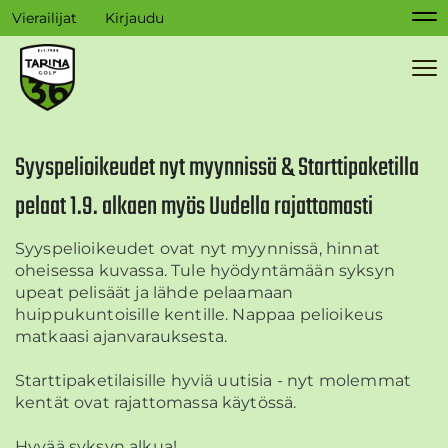
Vierailijat
Kirjaudu
Na
Na
Syyspelioikeudet nyt myynnissä & Starttipaketilla
pelaat 1.9. alkaen myös Uudella rajattomasti
Syyspelioikeudet ovat nyt myynnissä, hinnat
oheisessa kuvassa. Tule hyödyntämään syksyn
upeat pelisäät ja lähde pelaamaan
huippukuntoisille kentille. Nappaa pelioikeus
matkaasi ajanvarauksesta.
Starttipaketilaisille hyviä uutisia - nyt molemmat
kentät ovat rajattomassa käytössä.
Hyvää syksyn alkua!