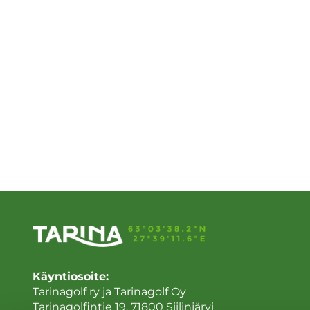
Käyntiosoite:
Tarinagolf ry ja Tarinagolf Oy
Tarinagolfintie 19, 71800 Siilinjärvi