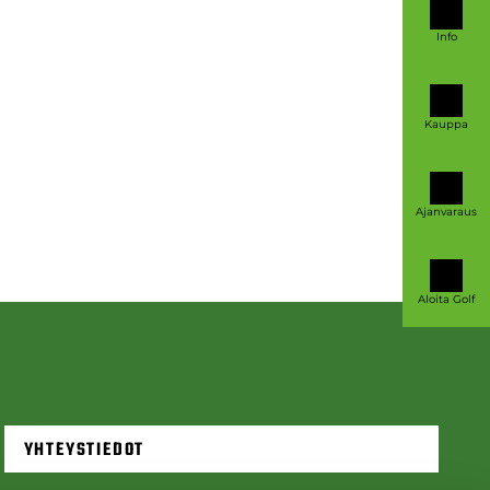
Info
Kauppa
Ajanvaraus
Aloita Golf
YHTEYSTIEDOT