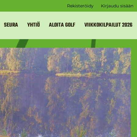
Rekisteröidy
Kirjaudu sisään
SEURA
YHTIÖ
ALOITA GOLF
VIIKKOKILPAILUT 2026