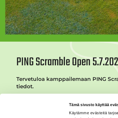
PING Scramble Open 5.7.2025
Tervetuloa kamppailemaan PING Scram
tiedot.
Tämä sivusto käyttää eväs
Käytämme evästeitä tarjoa
Kilpailun lähtöajat löydät täältä.