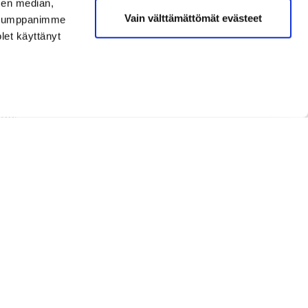
sen median,
Vain välttämättömät evästeet
. Kumppanimme
olet käyttänyt
man oma tarkka tasoitus.
eet mies seniorit saavat pelata kilpailussa
 36.