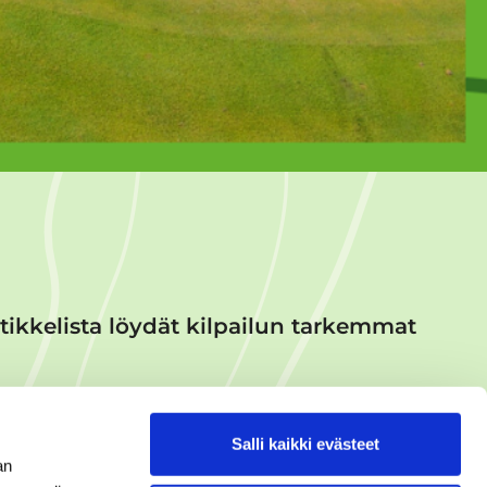
ikkelista löydät kilpailun tarkemmat
Salli kaikki evästeet
an