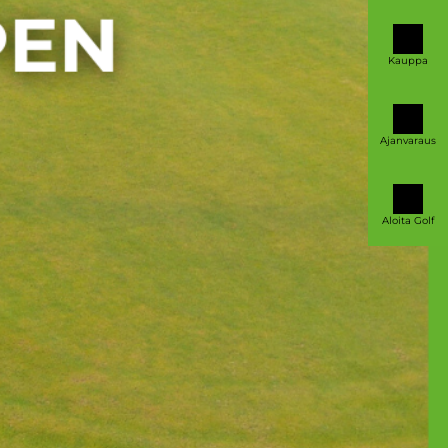
Kauppa
Ajanvaraus
Aloita Golf