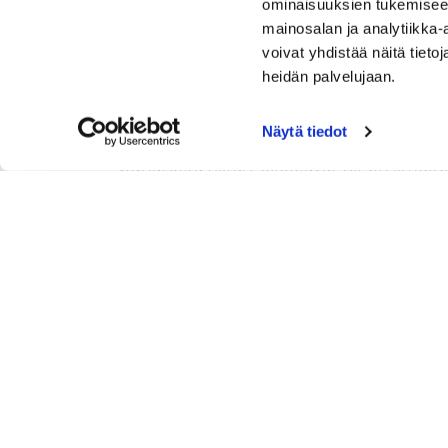
ominaisuuksien tukemisee
mainosalan ja analytiikka
voivat yhdistää näitä tietoja
Yhteislähtö klo 10.
heidän palvelujaan.
Kisainfo klo 9.15.
Kenttänä Uusi Tarina
18r Scramble, 1/4 tasoituksin, mutta nii
Näytä tiedot
Tiit: miehet 58, naiset 49. -12 tai myöhe
punaiselta tiiltä. Poikkeavat tiit on ilmo
Joukkueita otetaan 54 ilmoittautumisjärj
Kilpailumaksu 40e/joukkue, kilpailumaksu
Tämän lisäksi greenfeepelaajat maksa
Ilmoittaudu caddiemasterille tai Gamebook
Tervetuloa kilpailemaan!