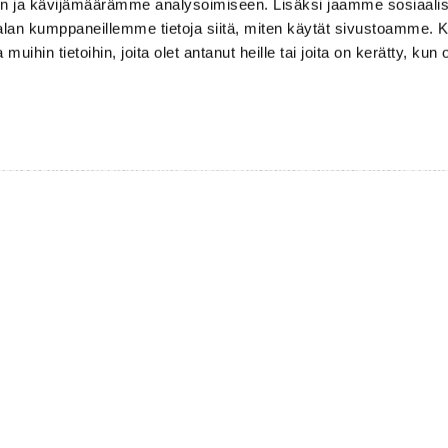
n ja kävijämäärämme analysoimiseen. Lisäksi jaamme sosiaali
-alan kumppaneillemme tietoja siitä, miten käytät sivustoamme
 muihin tietoihin, joita olet antanut heille tai joita on kerätty, kun 
n ettei yhteistasoitus voi olla suurempi kuin jomman kum
mmin syntyneet poika junnut ja -55 tai aikaisemmin syntyn
itettava caddiemasterille ennen kilpailun alkua. Slope max
estyksessä.
 sisältää KlubiTarinan lounaan.
vat normaalin greenfeen.
issa omilla tunnuksilla 3.7. klo 12 mennessä.