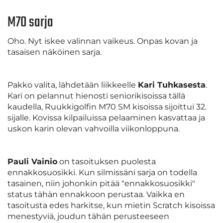
M70 sarja
Oho. Nyt iskee valinnan vaikeus. Onpas kovan ja
tasaisen näköinen sarja.
Pakko valita, lähdetään liikkeelle
Kari Tuhkasesta
.
Kari on pelannut hienosti seniorikisoissa tällä
kaudella, Ruukkigolfin M70 SM kisoissa sijoittui 32.
sijalle. Kovissa kilpailuissa pelaaminen kasvattaa ja
uskon karin olevan vahvoilla viikonloppuna.
Pauli Vainio
on tasoituksen puolesta
ennakkosuosikki. Kun silmissäni sarja on todella
tasainen, niin johonkin pitää "ennakkosuosikki"
status tähän ennakkoon perustaa. Vaikka en
tasoitusta edes harkitse, kun mietin Scratch kisoissa
menestyviä, joudun tähän perusteeseen