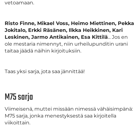
vetoamaan.
Risto Finne, Mikael Voss, Heimo Miettinen, Pekka
Jokitalo, Erkki Räsänen, Ilkka Heikkinen, Kari
Leskinen, Jarmo Antikainen, Esa Kittilä
... Jos en
ole mestaria nimennyt, niin urheilupunditin urani
taitaa jäädä näihin kirjoituksiin.
Taas yksi sarja, jota saa jännittää!
M75 sarja
Viimeisenä, muttei missään nimessä vähäisimpänä:
M75 sarja, jonka menestyksestä saa kirjoitella
viikoittain.