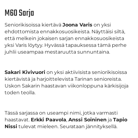
M60 Sarja
Seniorikisoissa kiertävä
Joona Varis
on yksi
ehdottomista ennakkosuosikeista. Näyttäisi siltä,
että melkein jokaisen sarjan ennakkosuosikeista
yksi Varis löytyy. Hyvässä tapauksessa tämä perhe
juhlii useampaa mestaruutta sunnuntaina.
Sakari Kivivuori
on yksi aktiivisista seniorikisoissa
kiertävistä ja harjoittelevista Tarinan senioreista.
Uskon Sakarin haastavan viikonloppuna kärkisijoja
toden teolla.
Tässä sarjassa on useampi nimi, jotka varmasti
haastavat.
Erkki Paavola
,
Anssi Soininen
ja
Tapio
Nissi
tulevat mieleen. Seurataan jännityksellä.