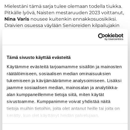
Mielestäni tämä sarja tulee olemaan todella tiukka.
Pitkälle lyövä, Naisten mestaruuden 2023 voittanut,
Nina Varis
nousee kuitenkin ennakkosuosikiksi.
Draivien osuessa väylään Senioreiden kilpailujakin
aktiivisesti kiertävä Nina on varmasti vahvoilla.
On tässä sarjassa muitakin Naisten mestaruuksia
voittaneita.
Suvikki Loimas
nousee toisena nimenä
Tämä sivusto käyttää evästeitä
ennakkosuosikkien listalle. Kauden 2021 Naisten
Käytämme evästeitä tarjoamamme sisällön ja mainosten
mestari on varmasti vahvoilla viikonloppuna. Myös
räätälöimiseen, sosiaalisen median ominaisuuksien
seniorinaisten kisoja pelaava
Laura Kämäräinen
tukemiseen ja kävijämäärämme analysoimiseen. Lisäksi
osallistuu varmasti kärkikamppailuun.
jaamme sosiaalisen median, mainosalan ja analytiikka-
alan kumppaneillemme tietoja siitä, miten käytät
sivustoamme. Kumppanimme voivat yhdistää näitä
Tämä sarja on mielenkiintoinen seurattava!
tietoja muihin tietoihin, joita olet antanut heille tai joita on
M50 sarja
kerätty, kun olet käyttänyt heidän palvelujaan.
Jaakko Turtiainen
olisi kova peluri myös Miesten