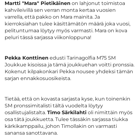
Martti "Mara" Pietikäinen
on lahjonut toimistoa
kahvileivillä sen verran monta kertaa vuosien
varrella, että pakko on Mara mainita. Ja
kierroksiahan tulee käsittämätön määrä joka vuosi,
pelituntumaa löytyy myös varmasti. Mara on kova
peluri tässä sarjassa viikonloppuna!
Pekka Konttinen
edusti Tarinagolfia M75 SM
Joukkue kisoissa ja tämä joukkuehan voitti pronssia.
Kokenut kilpakonkari Pekka nousee yhdeksi tämän
sarjan ennakkosuosikeista.
Tietää, että on kovasta sarjasta kyse, kun toinenkin
SM pronssimitalisti tältä vuodelta löytyy
osallistujalistalta.
Timo Särkilahti
oli nimittäin myös
osa tätä joukkuetta. Tulee tässäkin sarjassa tiukka
kärkikamppailu, johon Timollakin on varmasti
sanansa sanottavana.