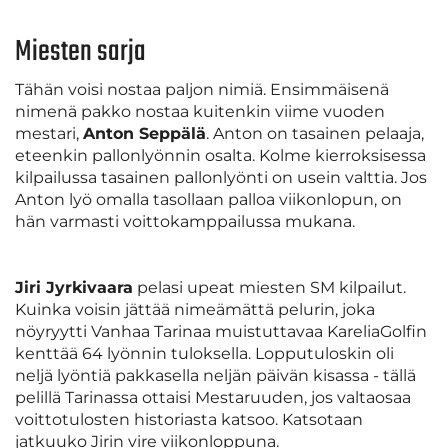
Miesten sarja
Tähän voisi nostaa paljon nimiä. Ensimmäisenä
nimenä pakko nostaa kuitenkin viime vuoden
mestari,
Anton Seppälä
. Anton on tasainen pelaaja,
eteenkin pallonlyönnin osalta. Kolme kierroksisessa
kilpailussa tasainen pallonlyönti on usein valttia. Jos
Anton lyö omalla tasollaan palloa viikonlopun, on
hän varmasti voittokamppailussa mukana.
Jiri Jyrkivaara
pelasi upeat miesten SM kilpailut.
Kuinka voisin jättää nimeämättä pelurin, joka
nöyryytti Vanhaa Tarinaa muistuttavaa KareliaGolfin
kenttää 64 lyönnin tuloksella. Lopputuloskin oli
neljä lyöntiä pakkasella neljän päivän kisassa - tällä
pelillä Tarinassa ottaisi Mestaruuden, jos valtaosaa
voittotulosten historiasta katsoo. Katsotaan
jatkuuko Jirin vire viikonloppuna.