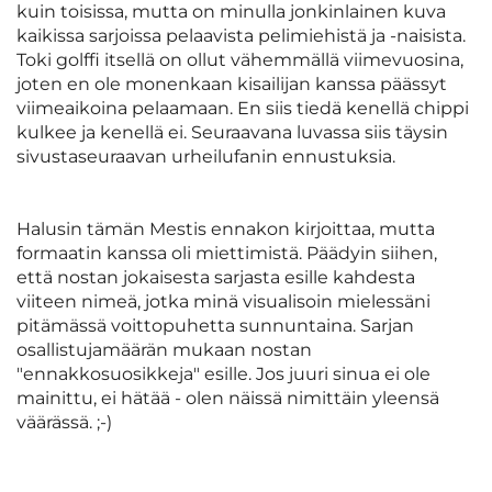
kuin toisissa, mutta on minulla jonkinlainen kuva
kaikissa sarjoissa pelaavista pelimiehistä ja -naisista.
Toki golffi itsellä on ollut vähemmällä viimevuosina,
joten en ole monenkaan kisailijan kanssa päässyt
viimeaikoina pelaamaan. En siis tiedä kenellä chippi
kulkee ja kenellä ei. Seuraavana luvassa siis täysin
sivustaseuraavan urheilufanin ennustuksia.
Halusin tämän Mestis ennakon kirjoittaa, mutta
formaatin kanssa oli miettimistä. Päädyin siihen,
että nostan jokaisesta sarjasta esille kahdesta
viiteen nimeä, jotka minä visualisoin mielessäni
pitämässä voittopuhetta sunnuntaina. Sarjan
osallistujamäärän mukaan nostan
"ennakkosuosikkeja" esille. Jos juuri sinua ei ole
mainittu, ei hätää - olen näissä nimittäin yleensä
väärässä. ;-)