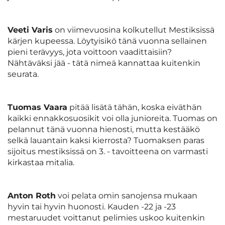
Veeti Varis
on viimevuosina kolkutellut Mestiksissä
kärjen kupeessa. Löytyisikö tänä vuonna sellainen
pieni terävyys, jota voittoon vaadittaisiin?
Nähtäväksi jää - tätä nimeä kannattaa kuitenkin
seurata.
Tuomas Vaara
pitää lisätä tähän, koska eiväthän
kaikki ennakkosuosikit voi olla junioreita. Tuomas on
pelannut tänä vuonna hienosti, mutta kestääkö
selkä lauantain kaksi kierrosta? Tuomaksen paras
sijoitus mestiksissä on 3. - tavoitteena on varmasti
kirkastaa mitalia.
Anton Roth
voi pelata omin sanojensa mukaan
hyvin tai hyvin huonosti. Kauden -22 ja -23
mestaruudet voittanut pelimies uskoo kuitenkin