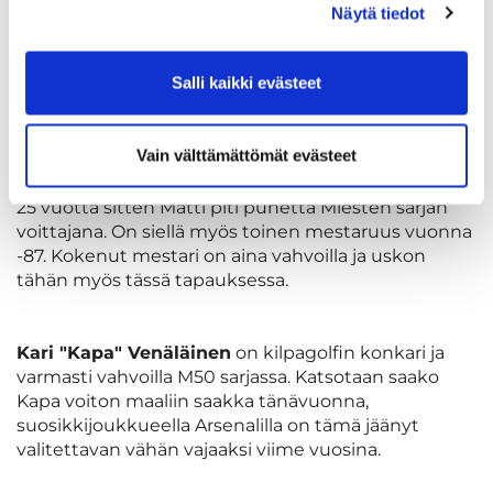
Näytä tiedot
yleisessä sarjassa. Lähtökohtaisesti todella kovassa
M50 sarjassa pitkälyöntinen Jaska on yksi, jota
kannattaa seurata. Harmi, ettei molempiin sarjoihin
Salli kaikki evästeet
voi tänä vuonna osallistua.
Vain välttämättömät evästeet
Muistelin, että
Matti Pylkkäsen
nimi löytyy Miesten
sarjan mestaruuspokaalista. Ja olin aivan oikeassa -
25 vuotta sitten Matti piti puhetta Miesten sarjan
voittajana. On siellä myös toinen mestaruus vuonna
-87. Kokenut mestari on aina vahvoilla ja uskon
tähän myös tässä tapauksessa.
Kari "Kapa" Venäläinen
on kilpagolfin konkari ja
varmasti vahvoilla M50 sarjassa. Katsotaan saako
Kapa voiton maaliin saakka tänävuonna,
suosikkijoukkueella Arsenalilla on tämä jäänyt
valitettavan vähän vajaaksi viime vuosina.