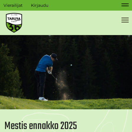
Vierailijat
Kirjaudu
Na
Na
Mestis ennakko 2025