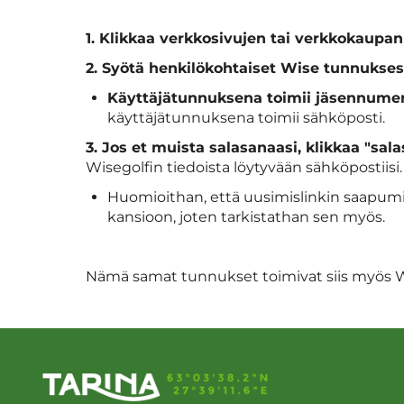
1. Klikkaa verkkosivujen tai verkkokaupan
2. Syötä henkilökohtaiset Wise tunnuksesi 
Käyttäjätunnuksena toimii jäsennume
käyttäjätunnuksena toimii sähköposti.
3. Jos et muista salasanaasi, klikkaa "s
Wisegolfin tiedoista löytyvään sähköpostiisi.
Huomioithan, että uusimislinkin saapumi
kansioon, joten tarkistathan sen myös.
Nämä samat tunnukset toimivat siis myös Wis