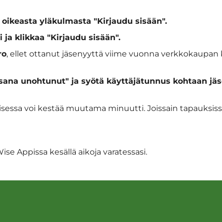
 oikeasta yläkulmasta "Kirjaudu sisään".
ja klikkaa "Kirjaudu sisään".
ro
, ellet ottanut jäsenyyttä viime vuonna verkkokaupan k
alasana unohtunut" ja syötä käyttäjätunnus kohtaan j
sessa voi kestää muutama minuutti. Joissain tapauksiss
e Appissa kesällä aikoja varatessasi.