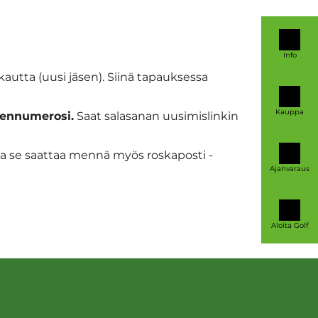
Info
autta (uusi jäsen). Siinä tapauksessa
Kauppa
äsennumerosi.
Saat salasanan uusimislinkin
a se saattaa mennä myös roskaposti -
Ajanvaraus
Aloita Golf