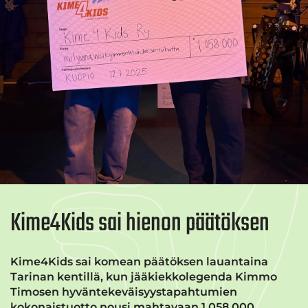
Kime4Kids sai hienon päätöksen
Kime4Kids sai komean päätöksen lauantaina
Tarinan kentillä, kun jääkiekkolegenda Kimmo
Timosen hyväntekeväisyystapahtumien
kokonaistuotto nousi mahtavaan 1 058 000