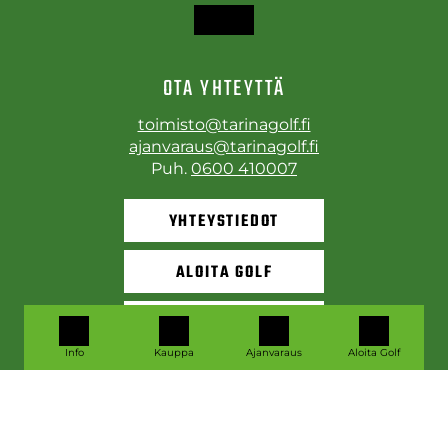
OTA YHTEYTTÄ
toimisto@tarinagolf.fi
ajanvaraus@tarinagolf.fi
Puh.
0600 410007
YHTEYSTIEDOT
ALOITA GOLF
VARAA LÄHTÖAIKA
Info
Kauppa
Ajanvaraus
Aloita Golf
© Tarinagolf
| Toiminnanohjausjärjestelmä
WiseGolf
powered
by
WiseNetwork