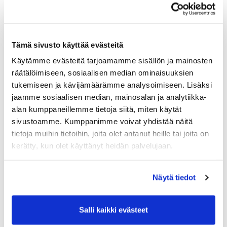
-Tiit miehet keltainen, naiset punainen
-Kisamaksu 100€
Tämä sivusto käyttää evästeitä
-Kisamaksu sisältää lounaan, pikeepaidan ja
Käytämme evästeitä tarjoamamme sisällön ja mainosten
henkilökohtaisen + avec sisäänpääsyn iltabileisiin
Albatrossiin.
räätälöimiseen, sosiaalisen median ominaisuuksien
tukemiseen ja kävijämäärämme analysoimiseen. Lisäksi
jaamme sosiaalisen median, mainosalan ja analytiikka-
alan kumppaneillemme tietoja siitä, miten käytät
sivustoamme. Kumppanimme voivat yhdistää näitä
Yrityssarja
tietoja muihin tietoihin, joita olet antanut heille tai joita on
-Kenttänä Vanha Tarina
kerätty, kun olet käyttänyt heidän palvelujaan.
-Pariscramble formaattina
-Kisainfo Klubilla 9.30
Näytä tiedot
-Yhteislähtö Vanhalle kello 10.00
-Kello 15.00 lounas KlubiTarinassa kilpailun jälkeen
Salli kaikki evästeet