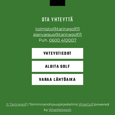
OTA YHTEYTTÄ
toimisto@tarinagolf.fi
ajanvaraus@tarinagolf.fi
Puh.
0600 410007
YHTEYSTIEDOT
ALOITA GOLF
VARAA LÄHTÖAIKA
© Tarinagolf
| Toiminnanohjausjärjestelmä
WiseGolf
powered
by
WiseNetwork