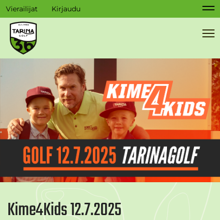
Vierailijat
Kirjaudu
Na
Na
Kime4Kids 12.7.2025