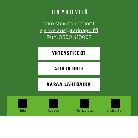
OTA YHTEYTTÄ
toimisto@tarinagolf.fi
ajanvaraus@tarinagolf.fi
Puh.
0600 410007
YHTEYSTIEDOT
ALOITA GOLF
VARAA LÄHTÖAIKA
Info
Kauppa
Ajanvaraus
Aloita Golf
© Tarinagolf
| Toiminnanohjausjärjestelmä
WiseGolf
powered
by
WiseNetwork
Tietosuojaseloste
|
Käyttöehdot