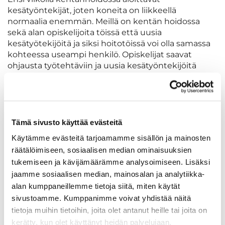
kesätyöntekijät, joten koneita on liikkeellä
normaalia enemmän. Meillä on kentän hoidossa
sekä alan opiskelijoita töissä että uusia
kesätyötekijöitä ja siksi hoitotöissä voi olla samassa
kohteessa useampi henkilö. Opiskelijat saavat
ohjausta työtehtäviin ja uusia kesätyöntekijöitä
perehdytetään kentällä liikkumiseen ja työtehtäviin.
Viheriöllä tehtiin tällä viikolla täydennyskylvö
Uudella Tarinalla ja ensi viikolla on vuorossa Vanha
Tämä sivusto käyttää evästeitä
Tarina.
Käytämme evästeitä tarjoamamme sisällön ja mainosten
räätälöimiseen, sosiaalisen median ominaisuuksien
tukemiseen ja kävijämäärämme analysoimiseen. Lisäksi
Mukavaa valmistujaisviikonloppua ja hyviä
jaamme sosiaalisen median, mainosalan ja analytiikka-
pelikierroksia!
alan kumppaneillemme tietoja siitä, miten käytät
sivustoamme. Kumppanimme voivat yhdistää näitä
Pirjo
tietoja muihin tietoihin, joita olet antanut heille tai joita on
kerätty, kun olet käyttänyt heidän palvelujaan.