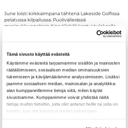
June loisti kirkkaimpana tähtenä Lakeside Golfissa
pelatussa kilpailussa. Puolivälierässä
maajoukkuepelaaja Aino Kiiskilä kaatui tuloksella
5&4. Ei haittaa polvivaiva selvästi Junen menoa.
Välierässä June kohtasi tällä kertaa kovemman
Tämä sivusto käyttää evästeitä
vastustajan, Sara Pihlajamäen ja näin kamppailu
Käytämme evästeitä tarjoamamme sisällön ja mainosten
pronssista oli luvassa. Pronssiottelun June hoiti
räätälöimiseen, sosiaalisen median ominaisuuksien
kunnialla kotiin ja ottikin Naisten Reikäpeli SM
pronssin kotiin. Suuret onnittelut June!
tukemiseen ja kävijämäärämme analysoimiseen. Lisäksi
jaamme sosiaalisen median, mainosalan ja analytiikka-
alan kumppaneillemme tietoja siitä, miten käytät
Mieskolmikon pelit päättyivät ensimmäiseen
sivustoamme. Kumppanimme voivat yhdistää näitä
kierrokseen. Mainittakoon, että jokaisella
tietoja muihin tietoihin, joita olet antanut heille tai joita on
herrasmiehellä oli erittäin kovat vastustajat. Seppälä
kerätty, kun olet käyttänyt heidän palvelujaan.
pelasi Finnish Tour rankingin #1 sijalla olevaa Alex
Hietalaa vastaan ja tiukan ottelun jälkeen hävisi
viimeisellä reiällä. Roth pelasi viimeiset pari vuotta