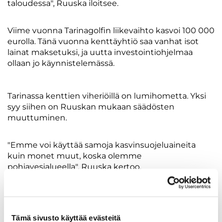
taloudessa", Ruuska iloitsee.
Viime vuonna Tarinagolfin liikevaihto kasvoi 100 000
eurolla. Tänä vuonna kenttäyhtiö saa vanhat isot
lainat maksetuksi, ja uutta investointiohjelmaa
ollaan jo käynnistelemässä.
Tarinassa kenttien viheriöillä on lumihometta. Yksi
syy siihen on Ruuskan mukaan säädösten
muuttuminen.
"Emme voi käyttää samoja kasvinsuojeluaineita
kuin monet muut, koska olemme
pohjavesialueella", Ruuska kertoo.
Uuteen kauteen Ruuska johtaa Tarinagolfin hyvillä
mielin.
Tämä sivusto käyttää evästeitä