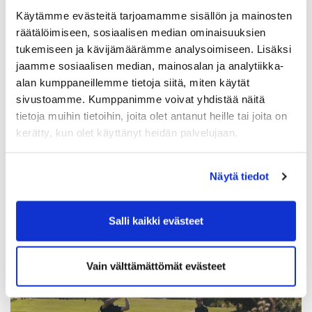
"Into näyttää pelaajilla ja nuorilla olevan vielä
Käytämme evästeitä tarjoamamme sisällön ja mainosten
kovempi kuin aikaisemmin. Jo ennen kentän
räätälöimiseen, sosiaalisen median ominaisuuksien
avaamista järjestetään greencard-kursseja ja
tukemiseen ja kävijämäärämme analysoimiseen. Lisäksi
kysyntää niille on ollut todella paljon", Ruuska
jaamme sosiaalisen median, mainosalan ja analytiikka-
kertoo.
alan kumppaneillemme tietoja siitä, miten käytät
sivustoamme. Kumppanimme voivat yhdistää näitä
tietoja muihin tietoihin, joita olet antanut heille tai joita on
kerätty, kun olet käyttänyt heidän palvelujaan.
Näytä tiedot
Salli kaikki evästeet
Vain välttämättömät evästeet