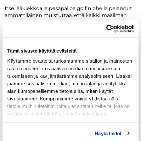
Itse jääkiekkoa ja pesäpalloa golfin ohella pelannut
ammattilainen muistuttaa, että kaikki maailman
parhaat golfarit ovat harrastaneet muitakin lajeja.
"Itse kävi ensimmäinen kerran kokeilemassa golfia
rangella 7-vuotiaana, suoritin green cardin 9-
Tämä sivusto käyttää evästeitä
vuotiaana, mutta osallistuin kilpailuun ensimmäisen
kerran vasta 13-vuotiaana eli aika myöhään."
Käytämme evästeitä tarjoamamme sisällön ja mainosten
räätälöimiseen, sosiaalisen median ominaisuuksien
tukemiseen ja kävijämäärämme analysoimiseen. Lisäksi
Ruuska sanoo, että kaikista mailapeleistä on hyötyä
jaamme sosiaalisen median, mainosalan ja analytiikka-
golfissakin, koska ne kehittävät pallokoordinaatiota.
alan kumppaneillemme tietoja siitä, miten käytät
Tarinagolfin juniorit ovat vuosien saatossa tuoneet
kilpailuista huiman määrän menestystä.
sivustoamme. Kumppanimme voivat yhdistää näitä
tietoja muihin tietoihin, joita olet antanut heille tai joita on
kerätty, kun olet käyttänyt heidän palvelujaan.
"Se on nähty monen vuoden ajan junioreiden SM-
kilpailuissa, että täällä on hieno meininki. Monen
vuoden ajan putkeen tulleet mitalit ovat selkeä
Näytä tiedot
merkki siitä, että täällä taso korkealla", Ruuska