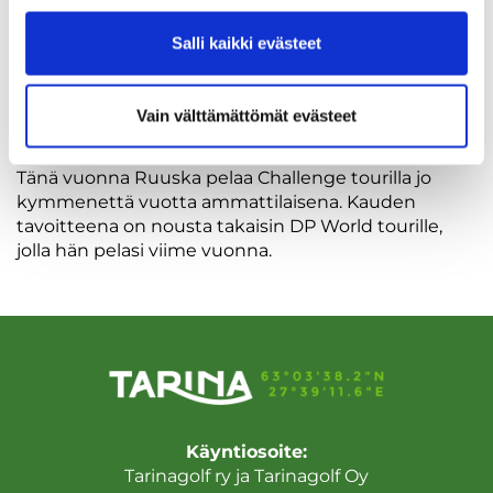
kehuu Tarinagolfin juniorityötä.
Salli kaikki evästeet
Kotikentällään Ruuska ei ehdi kansainvälisten
kilpailujen takia usein pelaamaan. Loppuviikosta
Vain välttämättömät evästeet
mies kuitenkin vieraili tutuissa maisemissa.
Tänä vuonna Ruuska pelaa Challenge tourilla jo
kymmenettä vuotta ammattilaisena. Kauden
tavoitteena on nousta takaisin DP World tourille,
jolla hän pelasi viime vuonna.
Käyntiosoite:
Tarinagolf ry ja Tarinagolf Oy