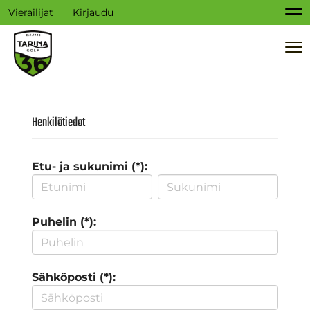
Vierailijat
Kirjaudu
Na
Na
Henkilötiedot
Etu- ja sukunimi (*):
Puhelin (*):
Sähköposti (*):