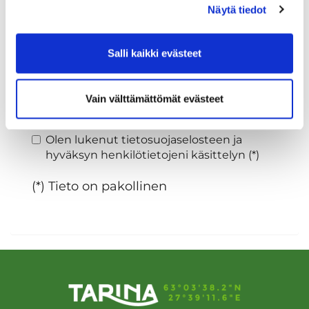
Näytä tiedot
Sukupuoli:
Salli kaikki evästeet
Rekisteröidy
Vain välttämättömät evästeet
Haluan tilata Tarina Golf uutiskirjeen
Olen lukenut
tietosuojaselosteen
ja
hyväksyn henkilötietojeni käsittelyn (*)
(*) Tieto on pakollinen