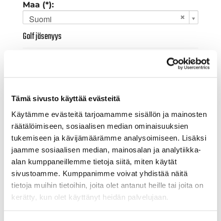
Maa (*):
Suomi
Golf jäsenyys
Valitse seura:
Tämä sivusto käyttää evästeitä
Jäsennumero:
Käytämme evästeitä tarjoamamme sisällön ja mainosten
räätälöimiseen, sosiaalisen median ominaisuuksien
tukemiseen ja kävijämäärämme analysoimiseen. Lisäksi
Lisätiedot
jaamme sosiaalisen median, mainosalan ja analytiikka-
alan kumppaneillemme tietoja siitä, miten käytät
sivustoamme. Kumppanimme voivat yhdistää näitä
Syntymäaika: (*)
tietoja muihin tietoihin, joita olet antanut heille tai joita on
kerätty, kun olet käyttänyt heidän palvelujaan.