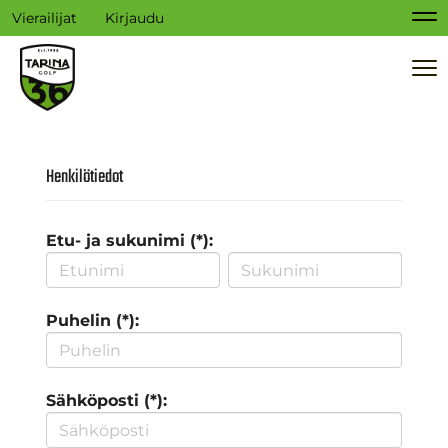
Vierailijat
Kirjaudu
Na
Na
Henkilötiedot
Etu- ja sukunimi (*):
Puhelin (*):
Sähköposti (*):