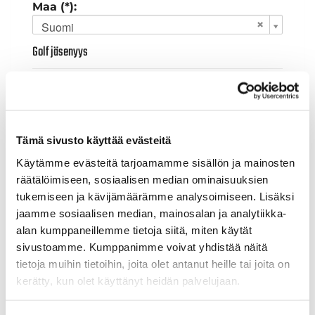
Maa (*):
Suomi
Golf jäsenyys
Valitse seura:
Tämä sivusto käyttää evästeitä
Jäsennumero:
Käytämme evästeitä tarjoamamme sisällön ja mainosten
räätälöimiseen, sosiaalisen median ominaisuuksien
tukemiseen ja kävijämäärämme analysoimiseen. Lisäksi
Lisätiedot
jaamme sosiaalisen median, mainosalan ja analytiikka-
alan kumppaneillemme tietoja siitä, miten käytät
sivustoamme. Kumppanimme voivat yhdistää näitä
Syntymäaika: (*)
tietoja muihin tietoihin, joita olet antanut heille tai joita on
kerätty, kun olet käyttänyt heidän palvelujaan.