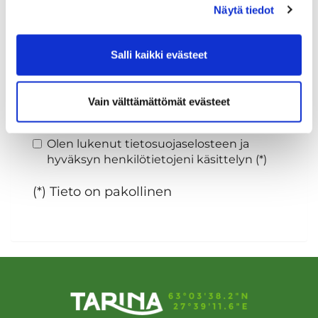
Näytä tiedot
Sukupuoli:
Salli kaikki evästeet
Rekisteröidy
Vain välttämättömät evästeet
Haluan tilata Tarina Golf uutiskirjeen
Olen lukenut
tietosuojaselosteen
ja
hyväksyn henkilötietojeni käsittelyn (*)
(*) Tieto on pakollinen