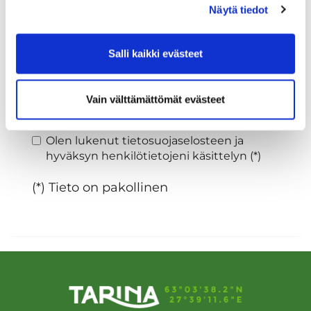
Näytä tiedot
Sukupuoli:
Salli kaikki evästeet
Rekisteröidy
Vain välttämättömät evästeet
Haluan tilata Tarina Golf uutiskirjeen
Olen lukenut
tietosuojaselosteen
ja
hyväksyn henkilötietojeni käsittelyn (*)
(*) Tieto on pakollinen