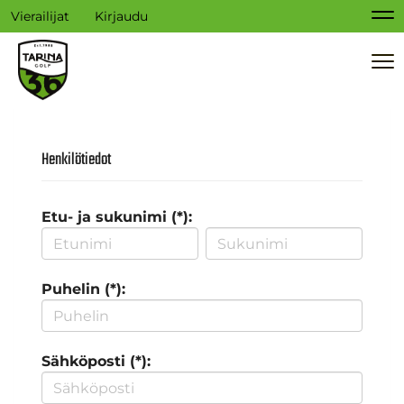
Vierailijat
Kirjaudu
Na
Na
Henkilötiedot
Etu- ja sukunimi (*):
Puhelin (*):
Sähköposti (*):