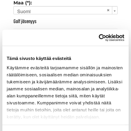
Maa (*):
Suomi
Golf jäsenyys
Valitse seura:
Tämä sivusto käyttää evästeitä
Jäsennumero:
Käytämme evästeitä tarjoamamme sisällön ja mainosten
räätälöimiseen, sosiaalisen median ominaisuuksien
tukemiseen ja kävijämäärämme analysoimiseen. Lisäksi
Lisätiedot
jaamme sosiaalisen median, mainosalan ja analytiikka-
alan kumppaneillemme tietoja siitä, miten käytät
sivustoamme. Kumppanimme voivat yhdistää näitä
Syntymäaika: (*)
tietoja muihin tietoihin, joita olet antanut heille tai joita on
kerätty, kun olet käyttänyt heidän palvelujaan.