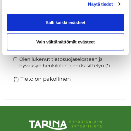
Näytä tiedot
Sukupuoli:
Salli kaikki evästeet
Rekisteröidy
Vain välttämättömät evästeet
Haluan tilata Tarina Golf uutiskirjeen
Olen lukenut
tietosuojaselosteen
ja
hyväksyn henkilötietojeni käsittelyn (*)
(*) Tieto on pakollinen