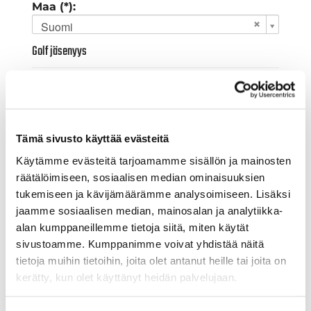
Maa (*):
Suomi
Golf jäsenyys
Valitse seura:
Tämä sivusto käyttää evästeitä
Jäsennumero:
Käytämme evästeitä tarjoamamme sisällön ja mainosten
räätälöimiseen, sosiaalisen median ominaisuuksien
tukemiseen ja kävijämäärämme analysoimiseen. Lisäksi
Lisätiedot
jaamme sosiaalisen median, mainosalan ja analytiikka-
alan kumppaneillemme tietoja siitä, miten käytät
sivustoamme. Kumppanimme voivat yhdistää näitä
Syntymäaika: (*)
tietoja muihin tietoihin, joita olet antanut heille tai joita on
kerätty, kun olet käyttänyt heidän palvelujaan.