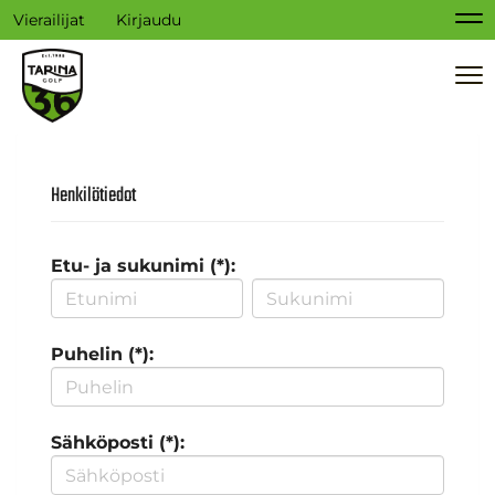
Vierailijat
Kirjaudu
Na
Na
Henkilötiedot
Etu- ja sukunimi (*):
Puhelin (*):
Sähköposti (*):