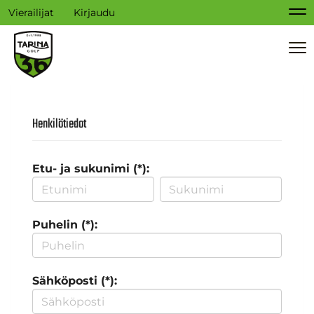
Vierailijat
Kirjaudu
Na
Na
Henkilötiedot
Etu- ja sukunimi (*):
Puhelin (*):
Sähköposti (*):