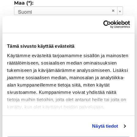
Maa (*):
Suomi
Golf jäsenyys
Valitse seura:
Tämä sivusto käyttää evästeitä
Käytämme evästeitä tarjoamamme sisällön ja mainosten
räätälöimiseen, sosiaalisen median ominaisuuksien
Jäsennumero:
tukemiseen ja kävijämäärämme analysoimiseen. Lisäksi
jaamme sosiaalisen median, mainosalan ja analytiikka-
alan kumppaneillemme tietoja siitä, miten käytät
Lisätiedot
sivustoamme. Kumppanimme voivat yhdistää näitä
tietoja muihin tietoihin, joita olet antanut heille tai joita on
kerätty, kun olet käyttänyt heidän palvelujaan.
Syntymäaika: (*)
Näytä tiedot